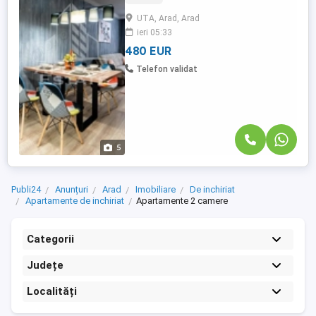
de calitate. Apartamentul dispune de
UTA, Arad, Arad
bucatarie complet echipata cu masina de
ieri 05:33
spalat vase, masina de spalat rufe, cuptor
electric, cuptor cu microunde, ...
480 EUR
Telefon validat
5
Publi24
Anunțuri
Arad
Imobiliare
De inchiriat
Apartamente de inchiriat
Apartamente 2 camere
Categorii
Județe
Localități