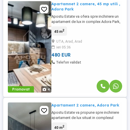
Apartamnet 2 camere, 45 mp utili ,
Adora Park
Apostu Estate va ofera spre inchiriere un
apartament de lux in complex Adora Park,
ideal pentru un stil de viata modern si
2
45 m
confortabil Apartamentul este compus din
2 camere, avand un dormitor spatios si un
UTA, Arad, Arad
living luminos Bucataria este open space,
ieri 05:36
complet mobilata si utilata cu
electrocasnice de calitate Baia ...
480 EUR
Telefon validat
Promovat
4
Apartament 2 camere, Adora Park
Apostu Estate va propune spre inchiriere
apartament de lux situat in complexul
Adora Park, complet mobilat si utilat,
2
40 m
amenajat cu finisaje moderne si mobilier