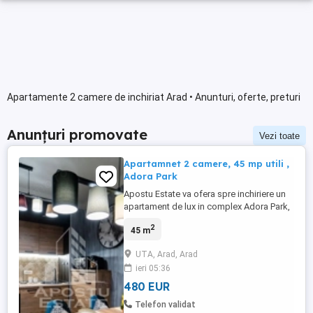
Apartamente 2 camere de inchiriat Arad • Anunturi, oferte, preturi
Anunțuri promovate
Vezi toate
Apartamnet 2 camere, 45 mp utili ,
Adora Park
Apostu Estate va ofera spre inchiriere un
apartament de lux in complex Adora Park,
ideal pentru un stil de viata modern si
2
45 m
confortabil Apartamentul este compus din
2 camere, avand un dormitor spatios si un
UTA, Arad, Arad
living luminos Bucataria este open space,
ieri 05:36
complet mobilata si utilata cu
electrocasnice de calitate Baia ...
480 EUR
Telefon validat