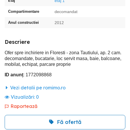
Etaj
etaj 1
Compartimentare
decomandat
Anul constructiei
2012
Descriere
Ofer spre inchiriere in Floresti - zona Tautiului, ap. 2 cam.
decomandate, bucatarie, loc servit masa, baie, balcoane,
mobilat, echipat, parcare proprie
ID anunț
: 1772098868
Vezi detalii pe romimo.ro
Vizualizări:
0
Raportează
Fă ofertă