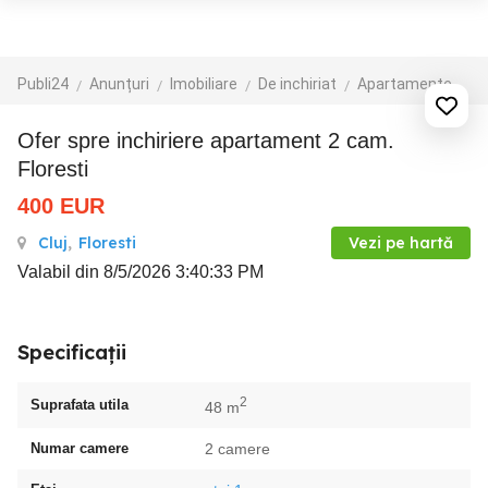
Publi24
Anunțuri
Imobiliare
De inchiriat
Apartamente de inchiriat
ofer spre inchiriere apartament 2 cam.
Floresti
400
EUR
Cluj
,
Floresti
Vezi pe hartă
Valabil din 8/5/2026 3:40:33 PM
Specificații
2
Suprafata utila
48 m
Numar camere
2 camere