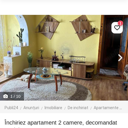
1
1
/ 10
Publi24
Anunțuri
Imobiliare
De inchiriat
Apartamente de inchiriat
Închiriez apartament 2 camere, decomandat