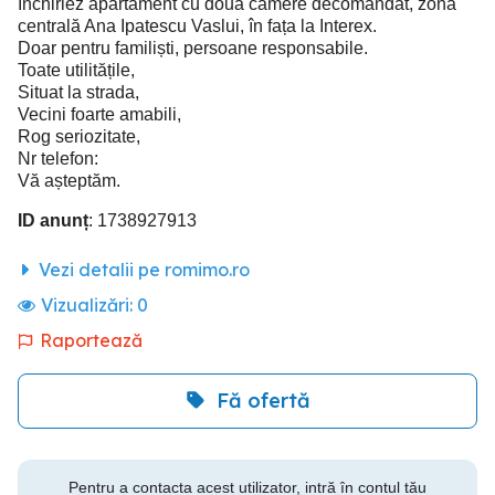
Închiriez apartament cu două camere decomandat, zona
centrală Ana Ipatescu Vaslui, în fața la Interex.
Doar pentru familiști, persoane responsabile.
Toate utilitățile,
Situat la strada,
Vecini foarte amabili,
Rog seriozitate,
Nr telefon:
Vă așteptăm.
ID anunț
: 1738927913
Vezi detalii pe romimo.ro
Vizualizări:
0
Raportează
Fă ofertă
Pentru a contacta acest utilizator, intră în contul tău