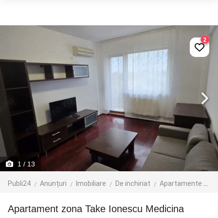
2
1
/ 13
Publi24
Anunțuri
Imobiliare
De inchiriat
Apartamente de inchiriat
Apartament zona Take Ionescu Medicina