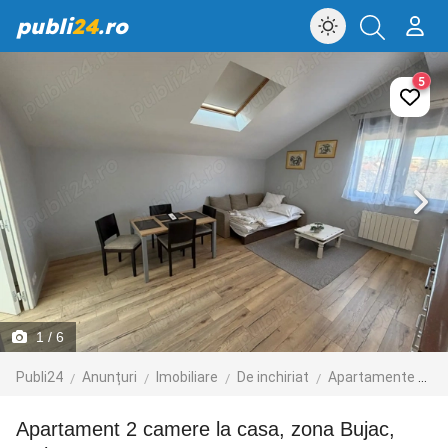
publi
24
.ro
5
1
/ 6
Publi24
Anunțuri
Imobiliare
De inchiriat
Apartamente de inchiriat
Apartament 2 camere la casa, zona Bujac,