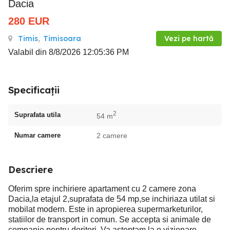
Dacia
280
EUR
Timis
,
Timisoara
Vezi pe hartă
Valabil din 8/8/2026 12:05:36 PM
Specificații
2
Suprafata utila
54 m
Numar camere
2 camere
Descriere
Oferim spre inchiriere apartament cu 2 camere zona
Dacia,la etajul 2,suprafata de 54 mp,se inchiriaza utilat si
mobilat modern. Este in apropierea supermarketurilor,
statiilor de transport in comun. Se accepta si animale de
companie pentru doritori. Va asteptam la o vizionare,