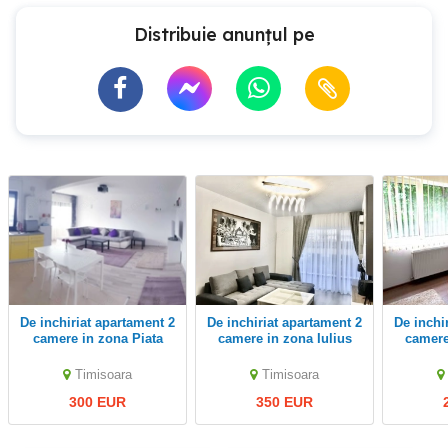
Distribuie anunțul pe
De inchiriat apartament 2
De inchiriat apartament 2
De inchiriat apartament 2
camere in zona Piata
camere in zona Iulius
camere
Balcescu
Mall
Timisoara
Timisoara
300 EUR
350 EUR