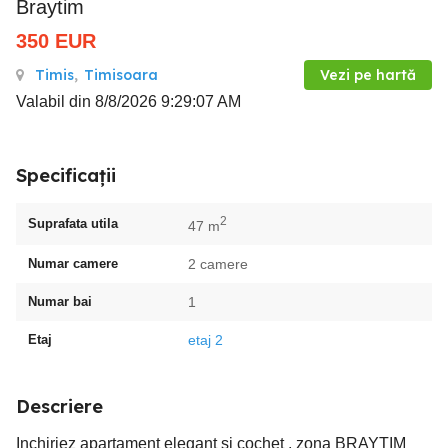
Braytim
350
EUR
Timis
,
Timisoara
Vezi pe hartă
Valabil din 8/8/2026 9:29:07 AM
Specificații
2
Suprafata utila
47 m
Numar camere
2 camere
Numar bai
1
Etaj
etaj 2
Descriere
Inchiriez apartament elegant si cochet , zona BRAYTIM