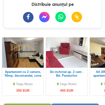
Distribuie anunțul pe
Apartament cu 2 camere,
De inchiriat ap. 2 cam .
AA 2000 De închiriat
50mp, decomandat, zona
Bd. Pandurilor
apartam
strazii Brasovului
în Tg Mur
Targu Mures
Targu Mures
350 EUR
400 EUR