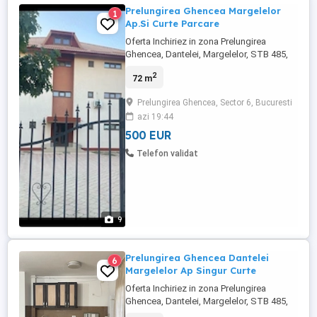
Prelungirea Ghencea Margelelor
1
Ap.Si Curte Parcare
Oferta Inchiriez in zona Prelungirea
Ghencea, Dantelei, Margelelor, STB 485,
apartament 2 camere cf. 1 decomandat,
2
72 m
mobilat si utilat complet, ce se afla la
parterul unui bloc construit dupa 2000. Are
Prelungirea Ghencea, Sector 6, Bucuresti
compartimentare decomandata si finisaje
azi 19:44
moderne, totodata si terasa proprie(curte)
de 120 mp. Podelele ...
500 EUR
Telefon validat
9
Prelungirea Ghencea Dantelei
6
Margelelor Ap Singur Curte
Oferta Inchiriez in zona Prelungirea
Ghencea, Dantelei, Margelelor, STB 485,
apartament 2 camere cf. 1 decomandat,