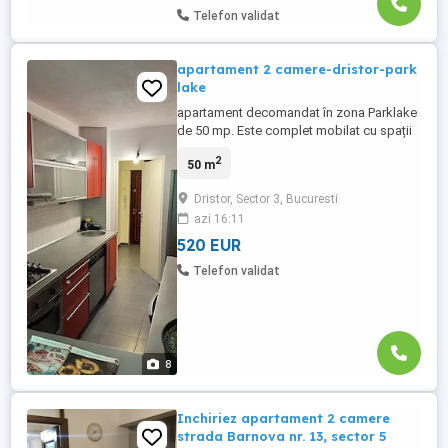
Telefon validat
apartament 2 camere-dristor-park
lake
apartament decomandat în zona Parklake
de 50 mp. Este complet mobilat cu spații
generoase de depozitare, cu dressing
2
50 m
spațios situat pe hol, pantofar și dressing
de haine iarna la intrare. Bucătăria este
Dristor, Sector 3, Bucuresti
dotată complet cu aragaz si cuptor
azi 16:11
electric, mașina de spălat vase Bosch și
combină frigorifică. Apartamentul ...
520 EUR
Telefon validat
8
Inchiriez apartament 2 camere
strada Barnova nr. 13, sector 5