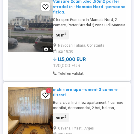
Vanzare 2cam ,dec ,50m2 parter
stradal in -Mamaia Nord -persoana
fizica.
Ofer spre iVanzare in Mamaia Nord, 2
camere, Parter Stradal !( zona Lidl Mamaia
Nord) situat la Bulevardul Mamaia. +
2
50 m
parcare. Liber ,nemobilat , nelocuit
pretabil cabinete office, locuinta
Navodari Tabara, Constanta
permanenta. , Bucatarie inchisa! ( zona
6
azi 18:30
lidl) 7min pina la plaje, promenada!
Vânzare- 120.000eur - Parcare ...
115,000 EUR
120,000 EUR
Telefon validat
inchiriere apartament 3 camere
4
Pitesti
Buna ziua, Inchiriez apartament 4 camere
mobilat, decomandat, 2 bai, balcon,
gresie, faianta, parchet, centrala proprie,
2
90 m
situat la parter inalt, 0 4 etaje, zona Pitesti -
Gavana, Kaulfland in imediata apropiere,
Gavana, Pitesti, Arges
zona linistita si curata, zona cu spatiu