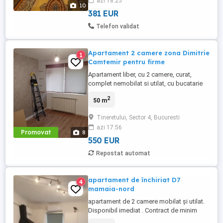
azi 18:25
verde, loc de parcare. Nr. de telefon:
10
Multume ...
381 EUR
Telefon validat
Apartament 2 camere zona Dimitrie
1
Camtemir pentru firme
Apartament liber, cu 2 camere, curat,
complet nemobilat si utilat, cu bucatarie
nemobilata , aer condiționat, ușa metalică,
2
50 m
situat la etajul P din 8, intr-un bloc izolat
termic, in zona Unirii-Cantemir.
Tineretului, Sector 4, Bucuresti
Apartamentul dispune de repartitoare de
azi 17:56
caldura si apometre, fiind situat intr-o
Promovat
8
zona linistita, ...
550 EUR
Repostat automat
apartament de închiriat D7
4
mamaia-nord
apartament de 2 camere mobilat și utilat.
Disponibil imediat . Contract de minim
12luni 2luni garanție