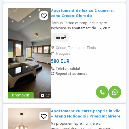
Apartament de lux cu 2 camere,
zona Crisan-Ghiroda
Tarbus Estate va propune un spre
inchiriere un apartament de lux, cu 2
camere pe 2 etaje, in zona Crisan-Ghiroda.
2
100 m
Compartimentare: -Hol de intrare cu
dressing la parter Etaj 1: -Sufragerie
Crisan, Timisoara, Timis
spatioasa si luminoasa cu acces la
6 august
balcon -Bucatarie mobilata si utilata
complet -Baie cu dus Etaj 2: -Dormitor ...
580 EUR
Telefon validat
Repostat automat
Promovat
17
Apartament cu curte proprie in vila
– Arena Națională | Prima închiriere
Vă propunem spre închiriere un
apartament deosebit, situat pe strada