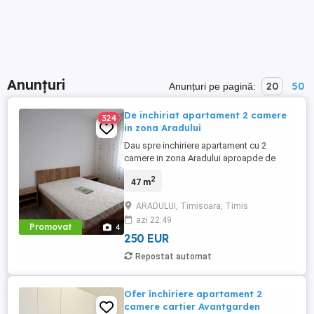
Anunțuri
20
50
Anunțuri pe pagină:
De inchiriat apartament 2 camere
324
in zona Aradului
Dau spre inchiriere apartament cu 2
camere in zona Aradului aproapde de
facultatea de Agronomie, cu o suprafata
2
47 m
de 47 mp care dispune de centrala proprie
, complet mobilat si utilat, apartamentul se
ARADULUI, Timisoara, Timis
afla la parter!
azi 22:49
Promovat
4
250 EUR
Repostat automat
Ofer închiriere apartament 2
camere cartier Avantgarden