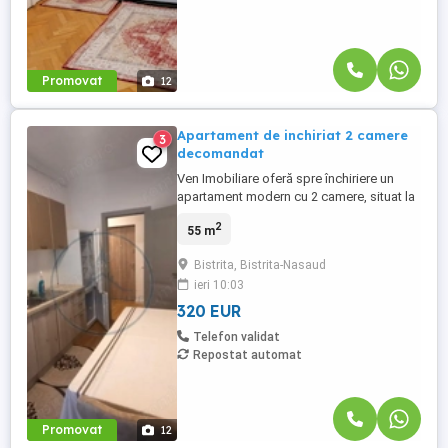
Promovat
12
Apartament de inchiriat 2 camere
3
decomandat
Ven Imobiliare oferă spre închiriere un
apartament modern cu 2 camere, situat la
parter, în zona Independentei — o zonă
2
55 m
foarte apreciată, cu acces rapid către
numeroase puncte de interes (magazine,
Bistrita, Bistrita-Nasaud
farmacii, stații de transport, școli).
ieri 10:03
Suprafață utilă: 55 mp , ✨ Apartament
renovat și complet mobilat, ...
320 EUR
Telefon validat
Repostat automat
Promovat
12