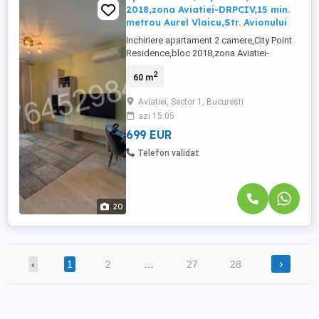
2018,zona Aviatiei-DRPCIV,15 min.
metrou Aurel Vlaicu,Str. Avionului
Inchiriere apartament 2 camere,City Point
Residence,bloc 2018,zona Aviatiei-
DRPCIV,15 min. metrou Aurel Vlaicu,Str.
2
60 m
Avionului 52-70,decomandat,suprafata
aprox. 60 m2,pater din 10 complet
Aviatiei, Sector 1, Bucuresti
mobilata si utilat modern. Comision
azi 15:05
0(zero)! Aici gasiti si un video de
prezentare al proprietatii youtu.be
699 EUR
yxSsLQur0F4 ...
Telefon validat
20
›
‹
1
2
…
27
28