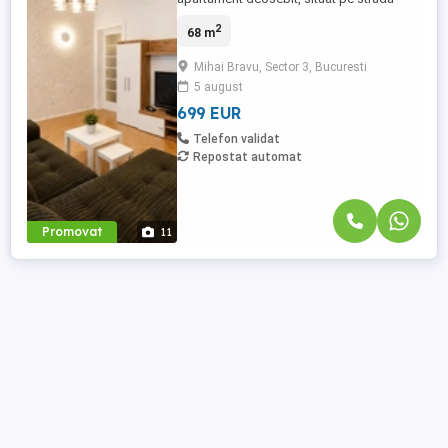
Arhitect Harjeu, într-o zonă rezidențială
2
68 m
liniștită de case și vile, în apropierea
Arenei Naționale. Locuința este amplasată
Mihai Bravu, Sector 3, Bucuresti
într-un imobil tip casă cu doar două
5 august
apartamente, fiecare având intrare
separată, oferind astfel intimitate ...
699 EUR
Telefon validat
Repostat automat
Promovat
11