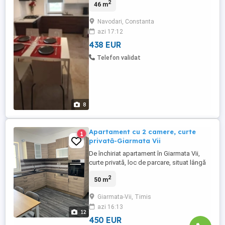
2
46 m
Navodari, Constanta
azi 17:12
438 EUR
Telefon validat
8
Apartament cu 2 camere, curte
1
privată-Giarmata Vii
De închiriat apartament în Giarmata Vii,
curte privată, loc de parcare, situat lângă
magazinul Profi. Mobilat și utilat complet,
2
50 m
centrală proprie, mașină de spălat rufe,
mașină de spălat vase. Prețul este de 450
Giarmata-Vii, Timis
euro
azi 16:13
12
450 EUR