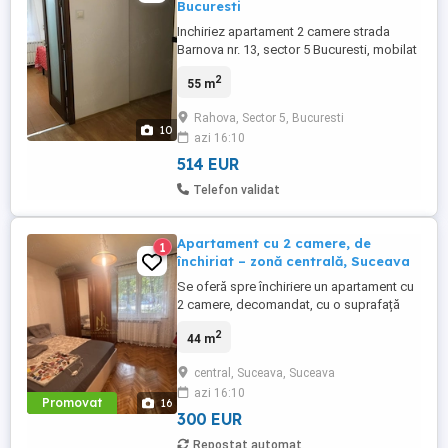
Bucuresti
Inchiriez apartament 2 camere strada
Barnova nr. 13, sector 5 Bucuresti, mobilat
utilat, detine boiler electric. FARA
2
55 m
INTERMEDIARI.
Rahova, Sector 5, Bucuresti
10
azi 16:10
514 EUR
Telefon validat
Apartament cu 2 camere, de
1
închiriat – zonă centrală, Suceava
Se oferă spre închiriere un apartament cu
2 camere, decomandat, cu o suprafață
utilă de 44 mp, situat la parterul unui
2
44 m
imobil amplasat într-o zonă centrală și
liniștită a municipiului Suceava, la doar
central, Suceava, Suceava
câteva minute de mers pe jos de centrul
azi 16:10
orașului. Apartamentul beneficiază de o
Promovat
16
compartimentare practică ...
300 EUR
Repostat automat