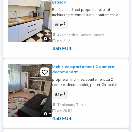
Brașov
Bună ziua, direct proprietar ofer pt.
inchiriere pe termen lung, apartament 2
camere in Avantgarden Bartolomeu la doi
2
50 m
pași de Mega Image, Penny, La Strada.
Este proaspăt zugrăvit și mobilat utilat cu
Avantgarden, Brasov, Brasov
electrocasnice noi de calitate, 2 TV, geam
9
azi 21:21
la baie, etc. Chiria lunară este 430 +
garanție. Nu se acceptă ...
430 EUR
închiriez apartament 2 camere
decomandat
proprietar, închiriez apartament cu 2
camere, decomandat, parter, Girocului,
centrala, aer condiționat, mobilat si utilat
2
52 m
complet.
Timisoara, Timis
azi 20:54
9
450 EUR