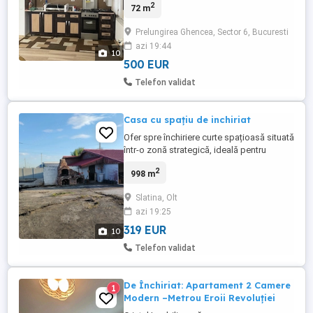
2
72 m
mobilat si utilat complet, ce se afla la
parterul unui bloc construit dupa 2000. Are
Prelungirea Ghencea, Sector 6, Bucuresti
compartimentare decomandata si finisaje
azi 19:44
moderne, totodata si terasa proprie(curte)
10
de 120 mp. Podelele ...
500 EUR
Telefon validat
Casa cu spațiu de inchiriat
Ofer spre închiriere curte spațioasă situată
într-o zonă strategică, ideală pentru
activități comerciale, parcare sau
2
998 m
depozitare. Locație excelentă: Poziționată
chiar la intrarea în cartierul Satul Nou,
Slatina, Olt
exact la intersecție de drumuri lângă stația
azi 19:25
de autobuz intrare din două străzi. Oferă
acces rapid, ...
319 EUR
10
Telefon validat
De Închiriat: Apartament 2 Camere
1
Modern –Metrou Eroii Revoluției