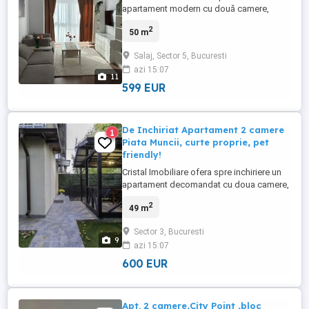
apartament modern cu două camere,
decomandat, complet mobilat și utilat,
2
50 m
aflat la prima închiriere într-un imobil nou
finalizat în anul 2025. Proprietatea are o
Salaj, Sector 5, Bucuresti
suprafață utilă de 50 mp (55 mp
azi 15:07
construiți), fiind situată la parterul unui
11
bloc modern cu 10 etaje ...
599 EUR
De Inchiriat Apartament 2 camere
1
Piata Muncii, curte proprie, pet
friendly!
Cristal Imobiliare ofera spre inchiriere un
apartament decomandat cu doua camere,
complet mobilat si utilat, situat la parterul
2
49 m
unei vile cochete intr-o zona extrem de
linistita si cu trafic redus. Locuinta are o
Sector 3, Bucuresti
suprafata utila de 49 mp, a fost recent
9
azi 15:07
renovata, beneficiaza de instalatii noi si de
mobilier ...
600 EUR
Apt. 2 camere,City Point ,bloc