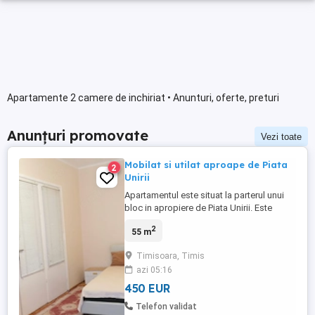
Apartamente 2 camere de inchiriat • Anunturi, oferte, preturi
Anunțuri promovate
Vezi toate
Mobilat si utilat aproape de Piata
2
Unirii
Apartamentul este situat la parterul unui
bloc in apropiere de Piata Unirii. Este
complet mobilat si utilat si a fost recent
2
55 m
renovat integral. Detine centrala proprie si
o boxa comuna pentru biciclete
Timisoara, Timis
azi 05:16
450 EUR
Telefon validat