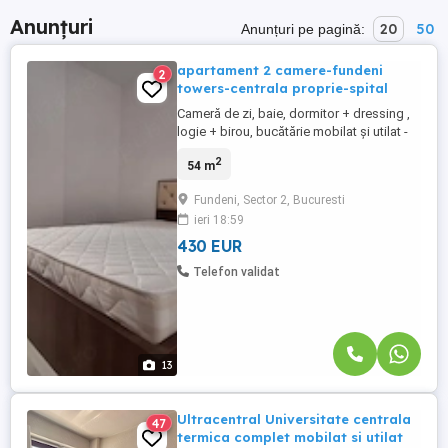
Anunțuri
20
50
Anunțuri pe pagină:
apartament 2 camere-fundeni
2
towers-centrala proprie-spital
Cameră de zi, baie, dormitor + dressing ,
logie + birou, bucătărie mobilat și utilat -
toate utilitățile posibile - ARATĂ FOARTE
2
54 m
BINE - 9,5 10 Contract fiscalizat la ANAF,
suma este netă, se adaugă taxe lunare
Fundeni, Sector 2, Bucuresti
costuri lunare reduse cu utilități
ieri 18:59
contorizate INDIVIDUAL - electric, apă,
centrală termică ...
430 EUR
Telefon validat
13
Ultracentral Universitate centrala
47
termica complet mobilat si utilat