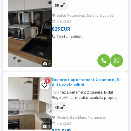
la etajul 6 din 11, în ansamblul rezidențial
2
50 m
Belvedere Residence, una dintre cele mai
căutate zone din nordul Bucureștiului.
Barbu Vacarescu, Sector 2, Bucuresti
Apartamentul are o suprafață utilă totală
7 august
de 57 mp și este compartimentat eficient
în living ...
825 EUR
Telefon validat
6
Inchiriez apartament 2 camere ,B-
1
dul Regele Mihai
Inchiriez apartament 2 camere, B-dul
Regele Mihai, mobilat ,centrala proprie,
parchet, masina de spalat, frigider,recent
2
48 m
renovat si ultilat . Pret 300 euro , + garantie,
tel
Central, Baia Mare, Maramures
7 august
5