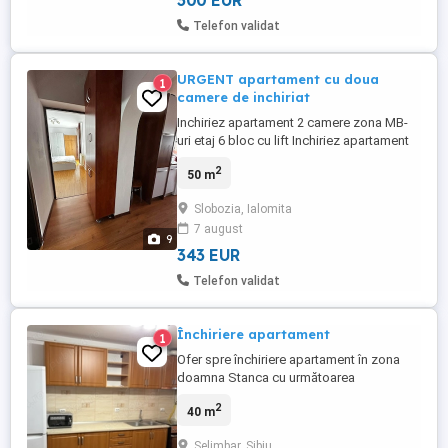
300 EUR
Telefon validat
URGENT apartament cu doua
1
camere de inchiriat
Inchiriez apartament 2 camere zona MB-
uri etaj 6 bloc cu lift Inchiriez apartament
spatios si luminos cu 2 camere situat in
2
50 m
zona MB-uri intr-un bloc bine intretinut cu
lift la etajul 6 Suprafata utila 50 mp Doua
Slobozia, Ialomita
balcoane ideale pentru relaxare sau
7 august
depozitare Centrala termica proprie noua
9
confort si ...
343 EUR
Telefon validat
Închiriere apartament
1
Ofer spre închiriere apartament în zona
doamna Stanca cu următoarea
compartimentare: living cu bucătărie
2
40 m
amenajată, dormitor, baie, hol, baie,
balcon închis. Apartamentul este mobilat
Selimbar, Sibiu