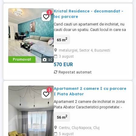
Kristal Residence - decomandat -
1
loc parcare
Cand cauti un apartament de inchiriat, nu
cauti doar un spatiu. Cauti locul in care sa
te simti acasa din prima zi. Icirc;ti
2
65 m
prezentam un apartament cu 2 camere
decomandat, situat in Grand Kristal
metalurgiei, Sector 4, Bucuresti
Residence, unul dintre cele mai apreciate
3 august
ansambluri rezidentiale din zona
Promovat
10
Metalurgiei, ideal pentru cei ...
570 EUR
Repostat automat
Apartament 2 camere I cu parcare
1
I Piata Abator
Apartament 2 camere de inchiriat in zona
Piata Abator Caracteristici proprietate: -
compus din: living, bucatarie,
2
56 m
dormitor,baie si balcon inchis -56mp utili -
etaj 6/10 -bloc cu lift -centrala termica -
Centru, Cluj-Napoca, Cluj
masina de spalat vase -1 loc de parcare
5 august
inclus