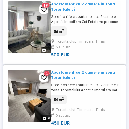
Apartament cu 2 camere in zona
19
Torontalului
Spre inchiriere apartament cu 2 camere
Agentia Imobiliara Cat Estate va propune
spre inchiriere un apartament cu 2 camere,
2
56 m
complet mobilat si utilat, amenajat
modern. Este compus din: -living open
Torontalului, Timisoara, Timis
space cu bucataria, -dormitor, -baie -
6 august
balcon -loc de parcare Pentru alte detalii
8
nu ezitati sa ma contactati. Pretul ...
500 EUR
Apartament cu 2 camere in zona
1
Torontalului
Spre inchiriere apartament cu 2 camere in
zona Torontalului Agentia Imobiliara Cat
Estate va propune spre inchiriere un
2
54 m
apartament cu 2 camere, complet mobilat
si utilat, amenajat modern. Este compus
Torontalului, Timisoara, Timis
din: -living open space cu bucataria, -
6 august
dormitor, -baie -terasa -loc de parcare
9
Pentru alte detalii nu ...
450 EUR