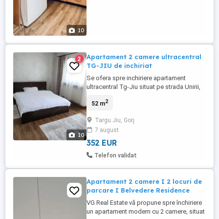
10
Apartament 2 camere ultracentral
2
TG-JIU de inchiriat
Se ofera spre inchiriere apartament
ultracentral Tg-Jiu situat pe strada Unirii,
vizavi de Colegiul National Tudor
2
52 m
Vladimirescu, la etajul 6 din 7 cu lift
nou(schimbat anul trecut) Apartamentul
Targu Jiu, Gorj
este renovat(gresie, faianta parchet, usa
7 august
metalica la intrare, termopane,etc), total
10
utilat(aragaz,hota, ...
352 EUR
Telefon validat
Apartament 2 camere I 2 locuri de
parcare I Belvedere Residence
VG Real Estate vă propune spre închiriere
un apartament modern cu 2 camere, situat