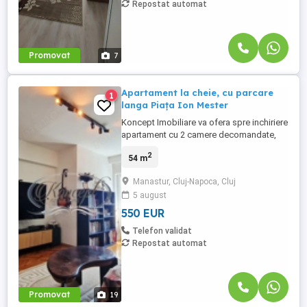
Repostat automat
Promovat
7
Apartament la cheie, cu parcare
1
langa Piața Ion Mester
Koncept Imobiliare va ofera spre inchiriere
apartament cu 2 camere decomandate,
amplasata la etajul 6 al unui imobil cu
2
54 m
regim de inaltime D+P+8 etaje, imobilul
este langa Pieta agroalimentara Ion
Manastur, Cluj-Napoca, Cluj
Mester din Manastur, intr-o zona foarte
5 august
bine conectata la punctele de interes ale
orasului, cu acces facil ...
550 EUR
Telefon validat
Repostat automat
Promovat
19