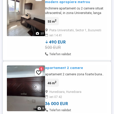
modern apropiere metrou
Inchiriere apartament cu 2 camere situat
ultracentral, in zona Universitate, langa
spitalul Coltea, la etajul 6 din 7.
2
55 m
Apartamentul este complet mobilat si
utilat (centrala termica proprie, canapea
Piata Universitatii, Sector 1, Bucuresti
extensibila, aragaz, frigider, masina de
10
ieri 14:41
spalat, aer conditionat, etc.), fiind pregatit
pentru mutare ...
490 EUR
500 EUR
Telefon validat
apartament 2 camere
5
apartament 2 camere zona foarte buna..
2
46 m
Hunedoara, Hunedoara
ieri 07:42
36 000 EUR
9
Telefon validat