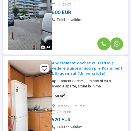
ieri 05:07
termica proprie, aer conditionat, finisaje
interioare de calitate, ...
600 EUR
Telefon validat
14
Apartament cochet cu terasă și
vedere panoramică spre Parlament
Ultracentral (Universitate)
Apartament cochet, luminos și cu o
energie aparte, situat în inima
Bucureștiului, în zona Rosetti Centrul
2
50 m
Vechi, la doar 7 minute de mers pe jos de
Piața Universității. Un spațiu rar, care
Sector 2, Bucuresti
îmbină liniștea deplină cu accesul imediat
7 august
la viața vibrantă a orașului. Apartamentul
este compus din: dormitor ...
520 EUR
Telefon validat