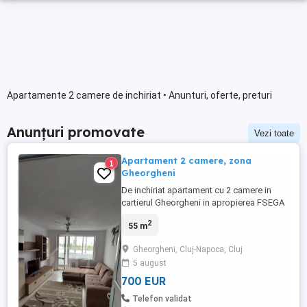
Apartamente 2 camere de inchiriat • Anunturi, oferte, preturi
Anunțuri promovate
Vezi toate
Apartament 2 camere, zona
1
Gheorgheni
De inchiriat apartament cu 2 camere in
cartierul Gheorgheni in apropierea FSEGA
si Iulius Mall. Caracteristici proprietate: -
2
55 m
compus din living, un dormitor, o
bucatarie, o baie si un balcon inchis cu
Gheorgheni, Cluj-Napoca, Cluj
termopan. - 55 mp utili. - complet mobilat
5 august
si utilat. - etaj 6 din 10. - disponibil imediat.
Recomandarea ...
700 EUR
Telefon validat