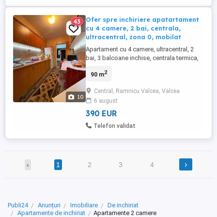
Ofer spre inchiriere apatartament
43
cu 4 camere, 2 bai, centrala,
ultracentral, zona 0, mobilat
Apartament cu 4 camere, ultracentral, 2
bai, 3 balcoane inchise, centrala termica,
utilat si mobilat gata de locuit. Imobilul se
2
90 m
afla pe strada General Magheru, Bloc V3,
etaj 6 cu lift, vedere panoramica pe faleza
Central, Ramnicu Valcea, Valcea
raului Olanesti cu un view deosebit.
10
6 august
Apartamentul este gata functional cu
masina de spalat, ...
390 EUR
Telefon validat
›
‹
1
2
3
4
Publi24
Anunțuri
Imobiliare
De inchiriat
Apartamente de inchiriat
Apartamente 2 camere