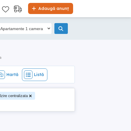
Hartă
Listă
Adaugă anunț
a
Hartă
Listă
lzire centralizata