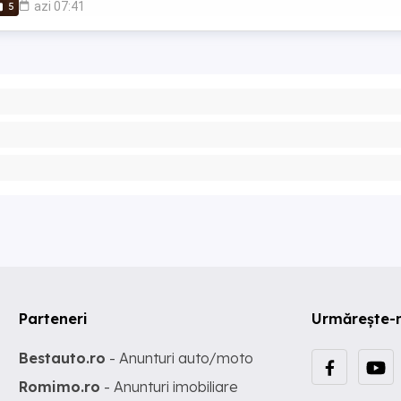
azi 07:41
5
Parteneri
Urmărește-
Bestauto.ro
- Anunturi auto/moto
Romimo.ro
- Anunturi imobiliare