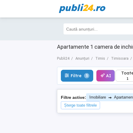
publi
24
.ro
Toate
Filtre
AI
5
1
Apartamente 1 camera de inchiri
Publi24
Anunțuri
Timis
Timisoara
Toat
Filtre
AI
5
1
→
Filtre active:
Imobiliare
Apartamen
Șterge toate filtrele