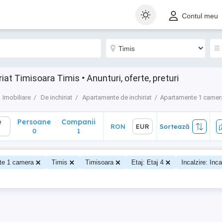
Persoane
Companii
RON
EUR
Sortează
Contul meu
0
1
at Timisoara Timis • Anunturi, oferte, preturi
Imobiliare
De inchiriat
Apartamente de inchiriat
Apartamente 1 camer
e
Persoane
Companii
RON
EUR
Sortează
0
1
te 1 camera
Timis
Timisoara
Etaj: Etaj 4
Incalzire: Inca