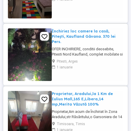
sa sunati
Închiriez loc camere la casă,
Pitești, Kaufland Găvana. 370 lei
Pers.
OFER INCHIRIERE, conditii deosebite,
Pitesti Nord Kaufland, complet mobilate si
utilate (aragaz, frigider, masini de
Pitesti, Arges
spalat,TV, internet). Seriozitate, curatenie,
1 ianuarie
liniste, ordine si disciplina. Pretul - 370 lei
pers. Numar camere: 4, numar loc de
parcare: 0, numar bai: 2, suprafata utila:
40, anul constructiei: ...
Proprietar, Aradului,la 1 Km de
Iulius Mall,165 E,Libera,14
mp,Merita Văzută 100%
Proprietar,Am acum de Închiriat în Zona
Aradului,str Răsăritului,o Garsoniera de 14
mp ,AMENAJATA OK,Mobilata,Utilata
Timisoara, Timis
Conform Foto,este formata din camera +
1 ianuarie