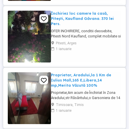
Închiriez loc camere la casă,
Pitești, Kaufland Găvana. 370 lei
Pers.
OFER INCHIRIERE, conditii deosebite,
Pitesti Nord Kaufland, complet mobilate si
utilate (aragaz, frigider, masini de
Pitesti, Arges
spalat,TV, internet). Seriozitate, curatenie,
1 ianuarie
liniste, ordine si disciplina. Pretul - 370 lei
pers. Numar camere: 4, numar loc de
parcare: 0, numar bai: 2, suprafata utila:
40, anul constructiei: ...
Proprietar, Aradului,la 1 Km de
Iulius Mall,165 E,Libera,14
mp,Merita Văzută 100%
Proprietar,Am acum de Închiriat în Zona
Aradului,str Răsăritului,o Garsoniera de 14
mp ,AMENAJATA OK,Mobilata,Utilata
Timisoara, Timis
Conform Foto,este formata din camera +
1 ianuarie
baie vana Proprie ,are Tv,Mașina de
Spalat,Plita pe Inducție,De Vazut.
Garsoniera este la Etajul 4 cu Acoperiș
deasupra,intr,un Bloc Civilizat ...