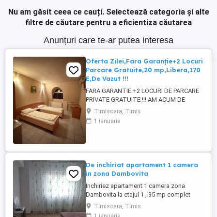
Nu am găsit ceea ce cauți.
Selectează categoria și alte
filtre de căutare pentru a eficientiza căutarea
Anunțuri care te-ar putea interesa
Oferta Zilei,Fara Garanție+2 Locuri
Parcare Gratuite,20 mp,Libera,170
E,De Vazut !!!
FARA GARANTIE +2 LOCURI DE PARCARE
PRIVATE GRATUITE !!! AM ACUM DE
INCHIRIAT IN ZONA SAGULUI-
Timisoara, Timis
DAMBOVITA, O Garsoniera Formata din
1 ianuarie
Camera Separata Spațioasă+ Baie Proprie
, Fara Bucătărie .Apartamentul este
mobilat Decent,cu Centrala Termica,
Frigider ,TV și MERITA VAZUT 100%.
Chiria lunara este 170 ...
De inchiriat apartament 1 camera
in zona Dambovita
Inchiriez apartament 1 camera zona
Dambovita la etajul 1 , 35 mp complet
mobilat si utilat la 5 min distanta de linia
Timisoara, Timis
de tramvai. Pt mai multe detalii nu ezitati
1 ianuarie