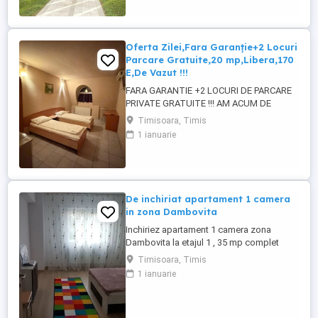
Complet, Conform pozelor
atasate.Apartamentul Merită Văzut
100%.Imobilul are Balcon, Bucătărie
Separata,Hol ...
Oferta Zilei,Fara Garanție+2 Locuri
Parcare Gratuite,20 mp,Libera,170
E,De Vazut !!!
FARA GARANTIE +2 LOCURI DE PARCARE
PRIVATE GRATUITE !!! AM ACUM DE
INCHIRIAT IN ZONA SAGULUI-
Timisoara, Timis
DAMBOVITA, O Garsoniera Formata din
1 ianuarie
Camera Separata Spațioasă+ Baie Proprie
, Fara Bucătărie .Apartamentul este
mobilat Decent,cu Centrala Termica,
Frigider ,TV și MERITA VAZUT 100%.
Chiria lunara este 170 ...
De inchiriat apartament 1 camera
in zona Dambovita
Inchiriez apartament 1 camera zona
Dambovita la etajul 1 , 35 mp complet
mobilat si utilat la 5 min distanta de linia
Timisoara, Timis
de tramvai. Pt mai multe detalii nu ezitati
1 ianuarie
sa sunati