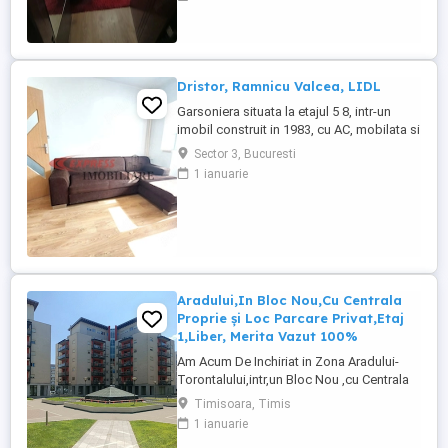
baie vana Proprie ,are Tv,Mașina de
Spalat,Plita pe Inducție,De Vazut.
Garsoniera este la Etajul 4 cu Acoperiș
deasupra,intr,un Bloc Civilizat ...
Dristor, Ramnicu Valcea, LIDL
Garsoniera situata la etajul 5 8, intr-un
imobil construit in 1983, cu AC, mobilata si
utilata, bloc mixt. Zona excelenta, 5 minute
Sector 3, Bucuresti
pana la metrou. COD A0174
1 ianuarie
Aradului,In Bloc Nou,Cu Centrala
Proprie și Loc Parcare Privat,Etaj
1,Liber, Merita Vazut 100%
Am Acum De Inchiriat in Zona Aradului-
Torontalului,intr,un Bloc Nou ,cu Centrala
Proprie și Loc Parcare Privat ,la etajul 1, un
Timisoara, Timis
Apartament cu 1 camera Confort 1
1 ianuarie
Decomandat, este Mobilat Frumos,Utilat