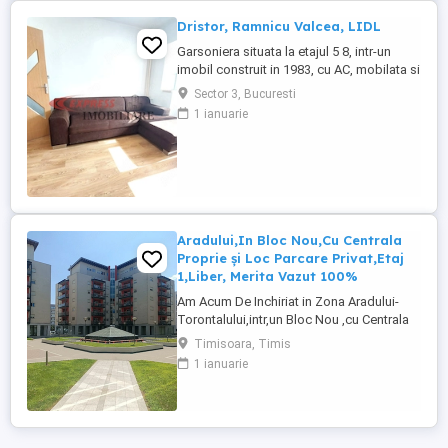
Dristor, Ramnicu Valcea, LIDL
Garsoniera situata la etajul 5 8, intr-un
imobil construit in 1983, cu AC, mobilata si
utilata, bloc mixt. Zona excelenta, 5 minute
Sector 3, Bucuresti
pana la metrou. COD A0174
1 ianuarie
Aradului,In Bloc Nou,Cu Centrala
Proprie și Loc Parcare Privat,Etaj
1,Liber, Merita Vazut 100%
Am Acum De Inchiriat in Zona Aradului-
Torontalului,intr,un Bloc Nou ,cu Centrala
Proprie și Loc Parcare Privat ,la etajul 1, un
Timisoara, Timis
Apartament cu 1 camera Confort 1
1 ianuarie
Decomandat, este Mobilat Frumos,Utilat
Complet, Conform pozelor
atasate.Apartamentul Merită Văzut
100%.Imobilul are Balcon, Bucătărie
Separata,Hol ...