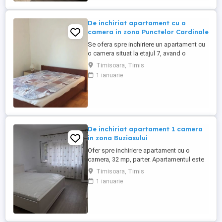
de telefon a ...
De inchiriat apartament cu o
camera in zona Punctelor Cardinale
Se ofera spre inchiriere un apartament cu
o camera situat la etajul 7, avand o
suprafata de 27 mp, utilat si mobilat cu
Timisoara, Timis
centrala proprie. Se inchiriaza conform
1 ianuarie
pozelor
De inchiriat apartament 1 camera
in zona Buziasului
Ofer spre inchiriere apartament cu o
camera, 32 mp, parter. Apartamentul este
complet mobilat si utilat (cuptor electric
Timisoara, Timis
WHIRPOOL, plita gaz WHIRPOOL, hota
1 ianuarie
ELECTROLUX, masina de spalat BOSCH,
frigider ARTIC, tv LCD LG diagonala 80
cm) . Tot mobilierul este facut la comanda
( alb ) iar salteaua din dormitor ...