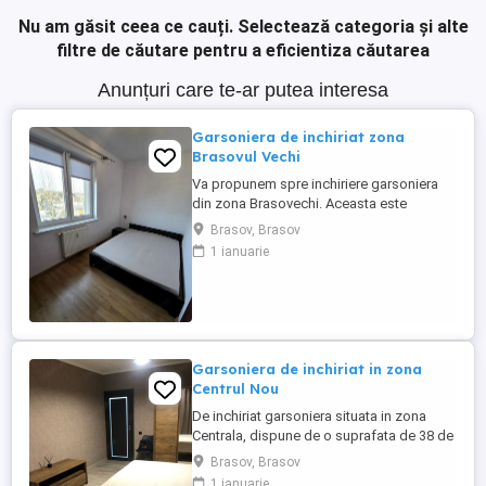
Nu am găsit ceea ce cauți.
Selectează categoria și alte
filtre de căutare pentru a eficientiza căutarea
Anunțuri care te-ar putea interesa
Garsoniera de inchiriat zona
Brasovul Vechi
Va propunem spre inchiriere garsoniera
din zona Brasovechi. Aceasta este
decomandata, dispune de o suprafata de
Brasov, Brasov
38mp si se situeaza la etajul 2. Garsoniera
1 ianuarie
este potrivita si pentru studenti, avand
acces facil catre centrele universitare.
Pentru mai multe detalii va rugam sa ne
contactati la numarul ...
Garsoniera de inchiriat in zona
Centrul Nou
De inchiriat garsoniera situata in zona
Centrala, dispune de o suprafata de 38 de
mp, etajul 1, dispune si de un loc de
Brasov, Brasov
parcare. Mobilata si utilata complet, cu
1 ianuarie