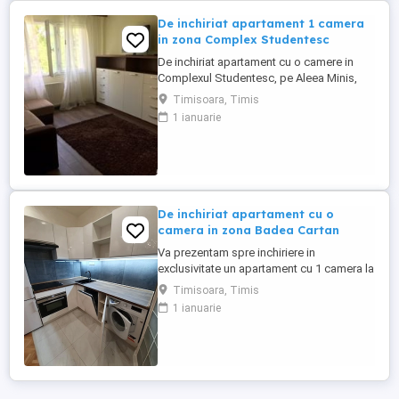
De inchiriat apartament 1 camera
in zona Complex Studentesc
De inchiriat apartament cu o camere in
Complexul Studentesc, pe Aleea Minis,
situat la etajul 2, centrala proprie. 28 mp
Timisoara, Timis
1 ianuarie
De inchiriat apartament cu o
camera in zona Badea Cartan
Va prezentam spre inchiriere in
exclusivitate un apartament cu 1 camera la
etajul 2 4 cu o suprafata de 35 mp,
Timisoara, Timis
mobilat si utilat complet in apropiere de
1 ianuarie
Lidl. Apartamentul este utilat mobilat
conform pozelor. Se accepta animale de
companie