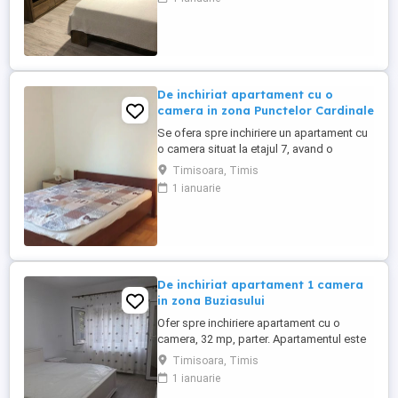
acces facil la mijloacele de transport in
comun si magazine alimentare. Pentru mai
multe detalii ne puteti contacta la numarul
de telefon a ...
De inchiriat apartament cu o
camera in zona Punctelor Cardinale
Se ofera spre inchiriere un apartament cu
o camera situat la etajul 7, avand o
suprafata de 27 mp, utilat si mobilat cu
Timisoara, Timis
centrala proprie. Se inchiriaza conform
1 ianuarie
pozelor
De inchiriat apartament 1 camera
in zona Buziasului
Ofer spre inchiriere apartament cu o
camera, 32 mp, parter. Apartamentul este
complet mobilat si utilat (cuptor electric
Timisoara, Timis
WHIRPOOL, plita gaz WHIRPOOL, hota
1 ianuarie
ELECTROLUX, masina de spalat BOSCH,