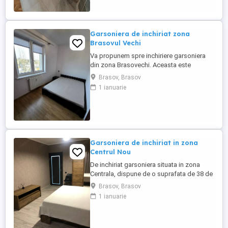
companie
Garsoniera de inchiriat zona
Brasovul Vechi
Va propunem spre inchiriere garsoniera
din zona Brasovechi. Aceasta este
decomandata, dispune de o suprafata de
Brasov, Brasov
38mp si se situeaza la etajul 2. Garsoniera
1 ianuarie
este potrivita si pentru studenti, avand
acces facil catre centrele universitare.
Pentru mai multe detalii va rugam sa ne
contactati la numarul ...
Garsoniera de inchiriat in zona
Centrul Nou
De inchiriat garsoniera situata in zona
Centrala, dispune de o suprafata de 38 de
mp, etajul 1, dispune si de un loc de
Brasov, Brasov
parcare. Mobilata si utilata complet, cu
1 ianuarie
acces facil la mijloacele de transport in
comun si magazine alimentare. Pentru mai
multe detalii ne puteti contacta la numarul