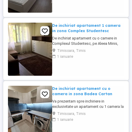
frigider ARTIC, tv LCD LG diagonala 80
cm) . Tot mobilierul este facut la comanda
( alb ) iar salteaua din dormitor ...
De inchiriat apartament 1 camera
in zona Complex Studentesc
De inchiriat apartament cu o camere in
Complexul Studentesc, pe Aleea Minis,
situat la etajul 2, centrala proprie. 28 mp
Timisoara, Timis
1 ianuarie
De inchiriat apartament cu o
camera in zona Badea Cartan
Va prezentam spre inchiriere in
exclusivitate un apartament cu 1 camera la
etajul 2 4 cu o suprafata de 35 mp,
Timisoara, Timis
mobilat si utilat complet in apropiere de
1 ianuarie
Lidl. Apartamentul este utilat mobilat
conform pozelor. Se accepta animale de