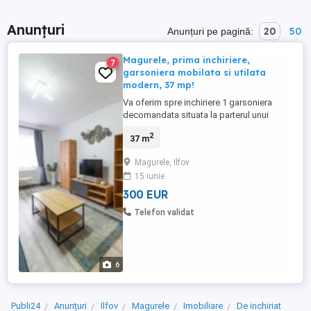
Anunțuri
20
50
Anunțuri pe pagină:
Magurele, prima inchiriere,
7
garsoniera mobilata si utilata
modern, 37 mp!
Va oferim spre inchiriere 1 garsoniera
decomandata situata la parterul unui
imobil nou. Imobilul este pozitionat in
2
37 m
orasul Magurele, langa padure. Garsoniera
masora 37 mp suprafata utila totala.
Magurele, Ilfov
Toate utilitatile sunt contorizate individual.
15 iunie
Se inchiriaza complet mobilata si utilata
nou. Dispune de 1 ...
300 EUR
Telefon validat
6
Publi24
Anunțuri
Ilfov
Magurele
Imobiliare
De inchiriat