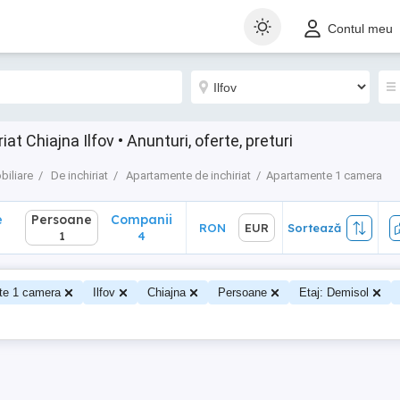
Persoane
Companii
RON
EUR
Sortează
Contul meu
1
4
t Chiajna Ilfov • Anunturi, oferte, preturi
biliare
De inchiriat
Apartamente de inchiriat
Apartamente 1 camera
e
Persoane
Companii
RON
EUR
Sortează
1
4
te 1 camera
Ilfov
Chiajna
Persoane
Etaj: Demisol