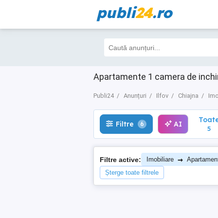
publi
24
.ro
Toate
Filtre
AI
6
5
Apartamente 1 camera de inchiria
Publi24
Anunțuri
Ilfov
Chiajna
Imo
Toat
Filtre
AI
6
5
→
Filtre active:
Imobiliare
Apartamen
Șterge toate filtrele