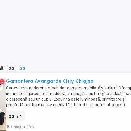
nă:
20
50
Garsoniera Avangarde Citiy Chiajna
1
Garsonieră modernă de închiriat complet mobilată și utilată Ofer s
închiriere o garsonieră modernă, amenajată cu bun gust, ideală pe
o persoană sau un cuplu. Locuința este luminoasă, primitoare și
pregătită pentru mutare imediată, oferind tot confortul necesar
pentru un stil de viață relaxat. ...
2
30 m
Chiajna, Ilfov