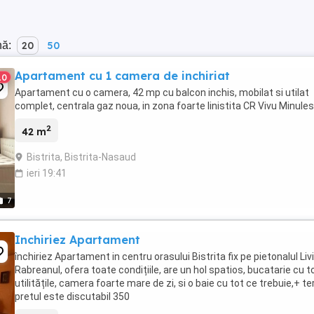
nă:
20
50
Apartament cu 1 camera de inchiriat
10
Apartament cu o camera, 42 mp cu balcon inchis, mobilat si utilat
complet, centrala gaz noua, in zona foarte linistita CR Vivu Minule
2
42 m
Bistrita, Bistrita-Nasaud
ieri 19:41
7
Inchiriez Apartament
închiriez Apartament in centru orasului Bistrita fix pe pietonalul Liv
Rabreanul, ofera toate condițiile, are un hol spatios, bucatarie cu 
utilitățile, camera foarte mare de zi, si o baie cu tot ce trebuie,+ te
pretul este discutabil 350