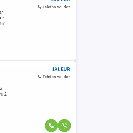
Telefon validat
ar
re
t in
191 EUR
Telefon validat
nă
ru 2