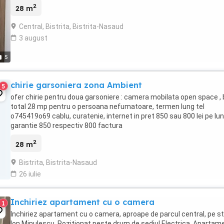
2
28 m
Central, Bistrita, Bistrita-Nasaud
3 august
5
chirie garsoniera zona Ambient
5
ofer chirie pentru doua garsoniere : camera mobilata open space , 
total 28 mp pentru o persoana nefumatoare, termen lung tel
o745419o69 cablu, curatenie, internet in pret 850 sau 800 lei pe lu
garantie 850 respectiv 800 factura
2
28 m
Bistrita, Bistrita-Nasaud
26 iulie
Inchiriez apartament cu o camera
1
Inchiriez apartament cu o camera, aproape de parcul central, pe s
Ion Minulescu. Pozitionat peste drum de sediul Electrica. Apartam