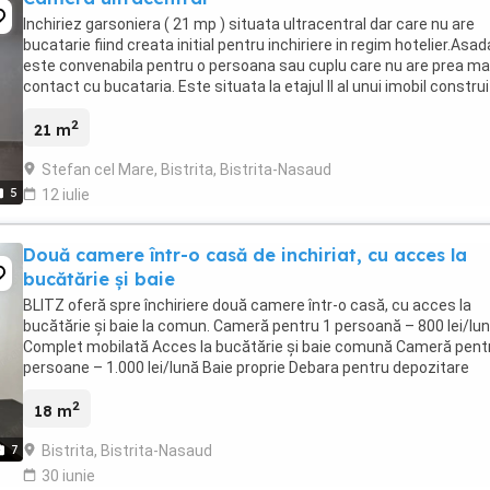
Inchiriez garsoniera ( 21 mp ) situata ultracentral dar care nu are
bucatarie fiind creata initial pentru inchiriere in regim hotelier.Asad
este convenabila pentru o persoana sau cuplu care nu are prea ma
contact cu bucataria. Este situata la etajul ll al unui imobil construi
2011 .Imobilul are ...
2
21 m
Stefan cel Mare, Bistrita, Bistrita-Nasaud
5
12 iulie
Două camere într-o casă de inchiriat, cu acces la
bucătărie și baie
BLITZ oferă spre închiriere două camere într-o casă, cu acces la
bucătărie și baie la comun. Cameră pentru 1 persoană – 800 lei/lu
Complet mobilată Acces la bucătărie și baie comună Cameră pent
persoane – 1.000 lei/lună Baie proprie Debara pentru depozitare
Potrivită pentru cuplu sau colegi Locuința ...
2
18 m
Bistrita, Bistrita-Nasaud
7
30 iunie