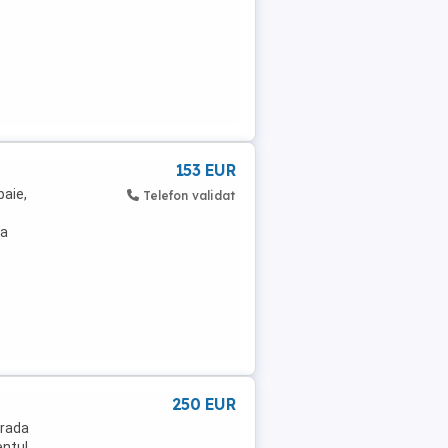
153 EUR
baie,
Telefon validat
na
250 EUR
trada
entul