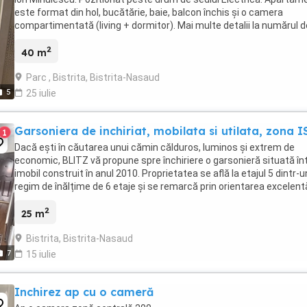
este format din hol, bucătărie, baie, balcon închis și o camera
compartimentată (living + dormitor). Mai multe detalii la numărul d
telefon.
2
40 m
Parc , Bistrita, Bistrita-Nasaud
5
25 iulie
Garsoniera de inchiriat, mobilata si utilata, zona I
1
Dacă ești în căutarea unui cămin călduros, luminos și extrem de
economic, BLITZ vă propune spre închiriere o garsonieră situată în
imobil construit în anul 2010. Proprietatea se află la etajul 5 dintr-u
regim de înălțime de 6 etaje și se remarcă prin orientarea excelent
spre soare, care garantează ...
2
25 m
Bistrita, Bistrita-Nasaud
7
15 iulie
Inchirez ap cu o cameră