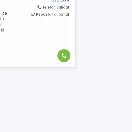
Telefon validat
t, pe
Repostat automat
ata
 o
tii