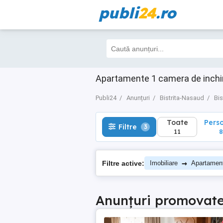
publi
24
.ro
Toate
Perso
Filtre
3
11
8
Apartamente 1 camera de inchiria
Publi24
Anunțuri
Bistrita-Nasaud
Bis
Toate
Pers
Filtre
3
11
8
→
Filtre active:
Imobiliare
Apartamen
Anunțuri promovat