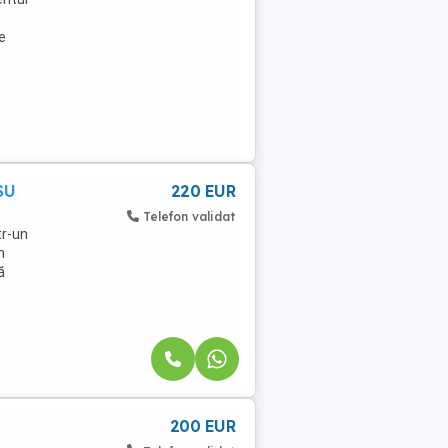
e
SU
220 EUR
Telefon validat
tr-un
n
ă
200 EUR