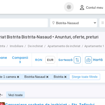
ane
Companii
Hartă
RON
EUR
Sortează
Contul meu
3
t Bistrita Bistrita-Nasaud • Anunturi, oferte, preturi
trita
Imobiliare
De inchiriat
Apartamente de inchiriat
Apartamente 1
oane
Companii
Hartă
RON
EUR
Sortează
3
te 1 camera
Bistrita-Nasaud
Bistrita
Șterge toate filtrele
e
–
Vezi toate
Garsoniera cocheta de inchiriat – Str. Zefirului,