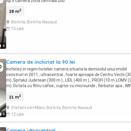
Ap o camera zonă centrală 200
2
28 m
Bistrita, Bistrita-Nasaud
15 iulie
4
Camera de inchiriat la 90 lei
Inchiriez in regim hotelier camera situata la demisolul unui imobil
construit in 2011 , ultracentral , foarte aproape de Centru Vechi (3
m) ,Spitalul Judetean (300 m ) , LIDL (400 m ) , PROFI (10 m ),OMV (
m). Dotata cu filtru cafea , cuptor cu microunde , fierbator apa , WIFI
7 4 6 sase sapte ...
2
21 m
Stefan+cel+Mare, Bistrita, Bistrita-Nasaud
6
12 iulie
Camera ultracentral