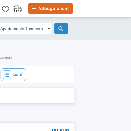
Listă
Adaugă anunț
 camera
Listă
191 EUR