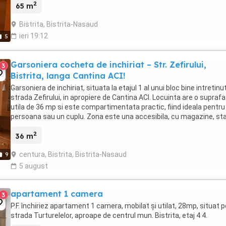
2
65 m
Bistrita, Bistrita-Nasaud
ieri 19:12
5
Garsoniera cocheta de inchiriat – Str. Zefirului,
3
Bistrita, langa Cantina ACI!
Garsoniera de inchiriat, situata la etajul 1 al unui bloc bine intretinu
strada Zefirului, in apropiere de Cantina ACI. Locuinta are o supraf
utila de 36 mp si este compartimentata practic, fiind ideala pentru
persoana sau un cuplu. Zona este una accesibila, cu magazine, sta
de transport ...
2
36 m
centura, Bistrita, Bistrita-Nasaud
9
5 august
apartament 1 camera
3
P.F. închiriez apartament 1 camera, mobilat și utilat, 28mp, situat p
strada Turturelelor, aproape de centrul mun. Bistrita, etaj 4 4.