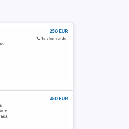
250 EUR
Telefon validat
scu
350 EUR
iu
toate
rasa,