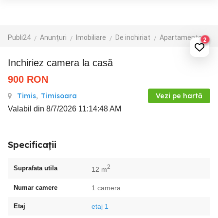
Publi24
Anunțuri
Imobiliare
De inchiriat
Apartamente de inchiriat
2
inchiriez camera la casă
900
RON
Timis
,
Timisoara
Vezi pe hartă
Valabil din 8/7/2026 11:14:48 AM
Specificații
2
Suprafata utila
12 m
Numar camere
1 camera
Etaj
etaj 1