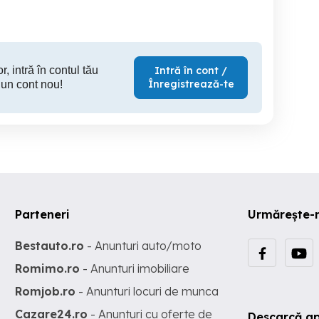
45 RON
120 RON
30
r, intră în contul tău
Intră în cont /
Înregistrează-te
 un cont nou!
Parteneri
Urmărește-
Bestauto.ro
- Anunturi auto/moto
Romimo.ro
- Anunturi imobiliare
Romjob.ro
- Anunturi locuri de munca
Cazare24.ro
- Anunturi cu oferte de
Descarcă ap