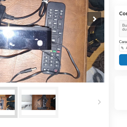
Co
Cara
A