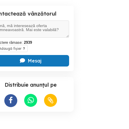
ntactează vânzătorul
ctere rămase:
2939
daugă fișier
?
Mesaj
Distribuie anunțul pe