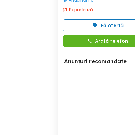
Vizualizări:
0
Raportează
Fă ofertă
Arată telefon
Anunțuri recomandate
Kit focus sat hd
Sector 3