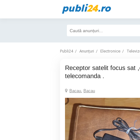
publi
24
.ro
Publi24
Anunțuri
Electronice
Televiz
receptor satelit focus sat ,card,
telecomanda .
Bacau
,
Bacau