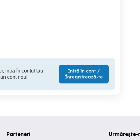
Vand tv smart Xiaomi
Vînd ce se vede.
televi
Cluj-Napoca
Sector 6
1,500 RON
100 RON
40
r, intră în contul tău
Intră în cont /
Înregistrează-te
 un cont nou!
Parteneri
Urmărește-