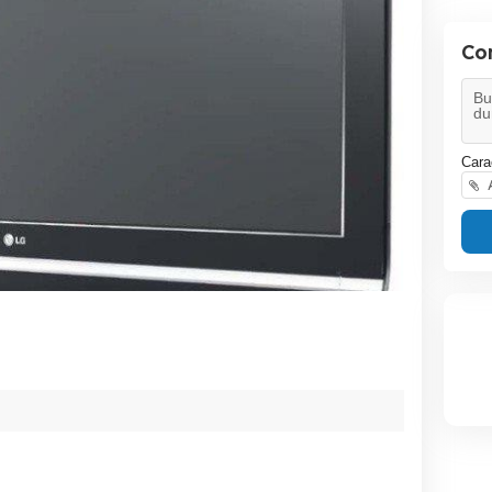
Co
Cara
A