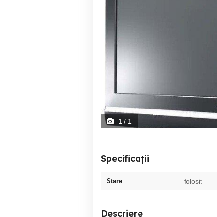
1
/ 1
Specificații
Stare
folosit
Descriere