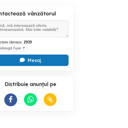
ntactează vânzătorul
ctere rămase:
2939
daugă fișier
?
Mesaj
Distribuie anunțul pe