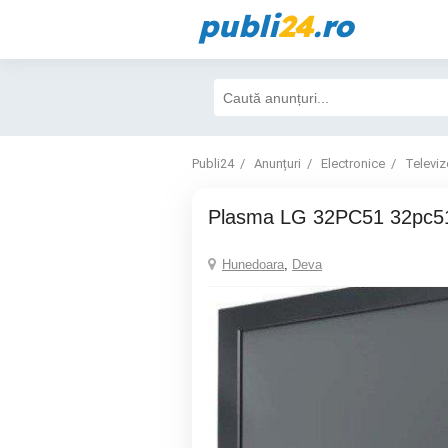
publi
24
.ro
Publi24
Anunțuri
Electronice
Televiz
Plasma LG 32PC51 32pc51
Hunedoara
,
Deva