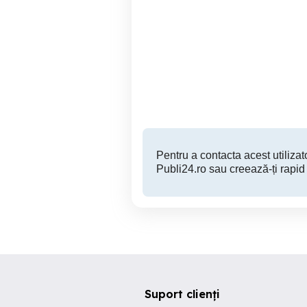
Vand Samsung smart ultra
hd 4k
Petrisat
1,399 RON
Pentru a contacta acest utilizato
Publi24.ro sau creează-ți rapid
Suport clienți