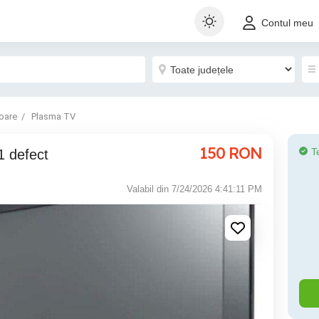
Contul meu
oare
Plasma TV
150
RON
T
 defect
Valabil din 7/24/2026 4:41:11 PM