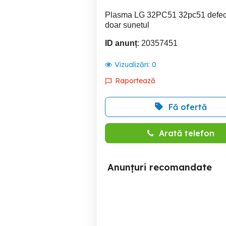
Plasma LG 32PC51 32pc51 defect,
doar sunetul
ID anunț
: 20357451
Vizualizări:
0
Raportează
Fă ofertă
Arată telefon
Anunțuri recomandate