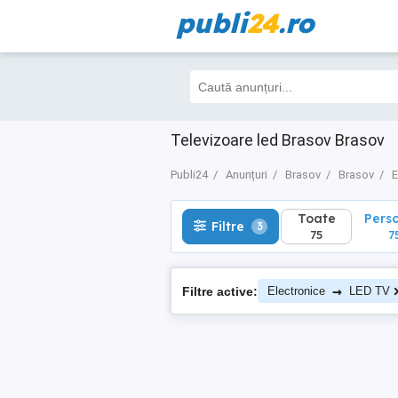
publi
24
.ro
Toate
Perso
Filtre
3
75
75
Televizoare led Brasov Brasov
Publi24
Anunțuri
Brasov
Brasov
E
Toate
Pers
Filtre
3
75
7
→
Filtre active:
Electronice
LED TV