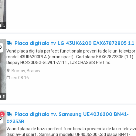
1
Placa digitala tv LG 43UK6200 EAX67872805 1.1
Vand placa digitala perfect functionala provenita de le un televizor
model 43UK6200PLA (ecran spart) . Cod placa EAX67872805 (1.1)
Dispay HC430DGG-SLWL1-A111 , LJ8 CHASSIS Pret fix.
Brasov, Brasov
ieri 08:16
5
Placa digitala tv. Samsung UE40J6200 BN41-
1
02353B
Vaand placa de baza perfect functionala provenita de la un televiz
display-ul spart , Samsung modelul UE40J6200 Cod placa BN41-