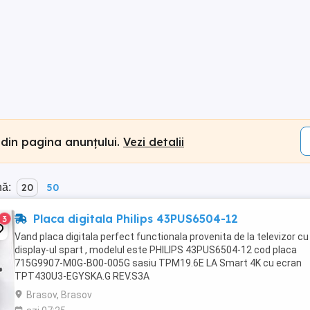
 din pagina anunțului.
Vezi detalii
nă:
20
50
Placa digitala Philips 43PUS6504-12
3
Vand placa digitala perfect functionala provenita de la televizor cu
display-ul spart , modelul este PHILIPS 43PUS6504-12 cod placa
715G9907-M0G-B00-005G sasiu TPM19.6E LA Smart 4K cu ecran
TPT430U3-EGYSKA.G REV.S3A
Brasov, Brasov