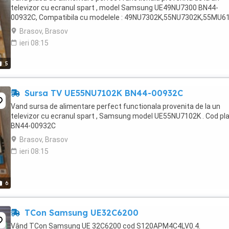
televizor cu ecranul spart , model Samsung UE49NU7300 BN44-
00932C, Compatibila cu modelele : 49NU7302K,55NU7302K,55MU6
Brasov, Brasov
ieri 08:15
5
Sursa TV UE55NU7102K BN44-00932C
Vand sursa de alimentare perfect functionala provenita de la un
televizor cu ecranul spart , Samsung model UE55NU7102K . Cod pl
BN44-00932C
Brasov, Brasov
ieri 08:15
6
TCon Samsung UE32C6200
Vând TCon Samsung UE 32C6200 cod S120APM4C4LV0.4.