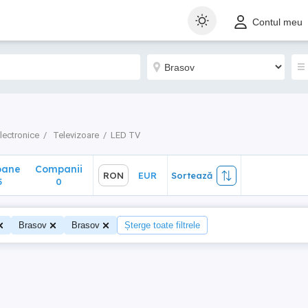
ane
Companii
RON
EUR
Sortează
Contul meu
0
lectronice
Televizoare
LED TV
oane
Companii
RON
EUR
Sortează
5
0
Brasov
Brasov
Șterge toate filtrele