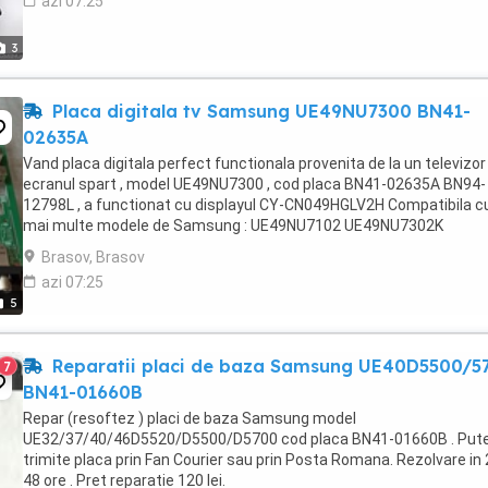
azi 07:25
3
Placa digitala tv Samsung UE49NU7300 BN41-
02635A
Vand placa digitala perfect functionala provenita de la un televizor
ecranul spart , model UE49NU7300 , cod placa BN41-02635A BN94-
12798L , a functionat cu displayul CY-CN049HGLV2H Compatibila c
mai multe modele de Samsung : UE49NU7102 UE49NU7302K
UE49NU7172 etc. Pretul este fix.
Brasov, Brasov
azi 07:25
5
Reparatii placi de baza Samsung UE40D5500/5
7
BN41-01660B
Repar (resoftez ) placi de baza Samsung model
UE32/37/40/46D5520/D5500/D5700 cod placa BN41-01660B . Pute
trimite placa prin Fan Courier sau prin Posta Romana. Rezolvare in 
48 ore . Pret reparatie 120 lei.