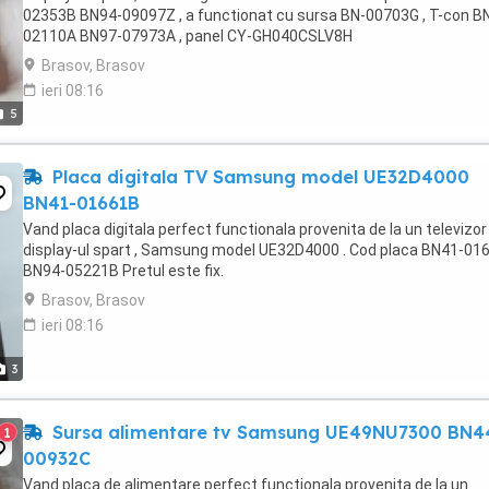
02353B BN94-09097Z , a functionat cu sursa BN-00703G , T-con B
02110A BN97-07973A , panel CY-GH040CSLV8H
Brasov, Brasov
ieri 08:16
5
Placa digitala TV Samsung model UE32D4000
BN41-01661B
Vand placa digitala perfect functionala provenita de la un televizor
display-ul spart , Samsung model UE32D4000 . Cod placa BN41-01
BN94-05221B Pretul este fix.
Brasov, Brasov
ieri 08:16
3
Sursa alimentare tv Samsung UE49NU7300 BN4
1
00932C
Vand placa de alimentare perfect functionala provenita de la un