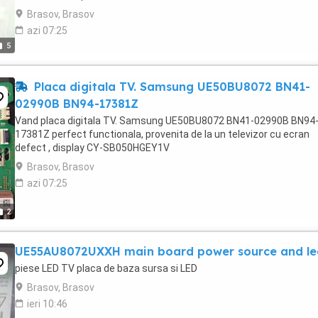
Brasov, Brasov
azi 07:25
5
Placa digitala TV. Samsung UE50BU8072 BN41-
02990B BN94-17381Z
Vand placa digitala TV. Samsung UE50BU8072 BN41-02990B BN94
17381Z perfect functionala, provenita de la un televizor cu ecran
defect , display CY-SB050HGEY1V
Brasov, Brasov
azi 07:25
2
UE55AU8072UXXH main board power source and le
piese LED TV placa de baza sursa si LED
Brasov, Brasov
ieri 10:46