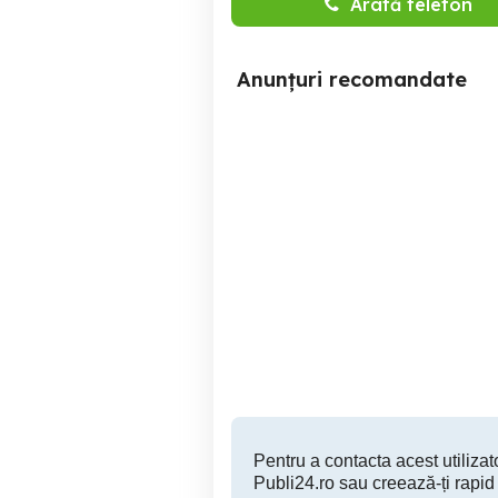
Arată telefon
Anunțuri recomandate
tv samsung qled 125cm
vand televizor Smart TV
4k
Drobeta-Turnu Severin
600 RON
Pentru a contacta acest utilizato
Publi24.ro sau creează-ți rapid