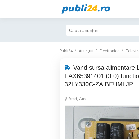
publi
24
.ro
Publi24
Anunțuri
Electronice
Televiz
Vand sursa alimentare
EAX65391401 (3.0) functio
32LY330C-ZA.BEUMLJP
Arad
,
Arad