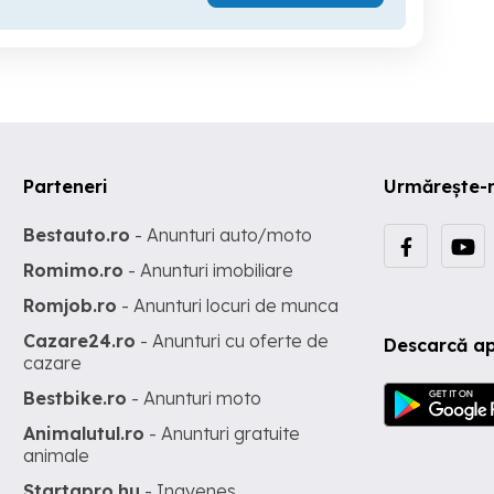
Parteneri
Urmărește-
Bestauto.ro
- Anunturi auto/moto
Romimo.ro
- Anunturi imobiliare
Romjob.ro
- Anunturi locuri de munca
Cazare24.ro
- Anunturi cu oferte de
Descarcă ap
cazare
Bestbike.ro
- Anunturi moto
Animalutul.ro
- Anunturi gratuite
animale
Startapro.hu
- Ingyenes