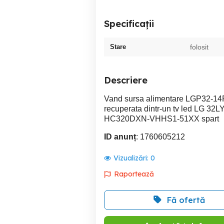
Specificații
Stare
folosit
Descriere
Vand sursa alimentare LGP32-14P
recuperata dintr-un tv led LG 32
HC320DXN-VHHS1-51XX spart
ID anunț
: 1760605212
Vizualizări:
0
Raportează
Fă ofertă