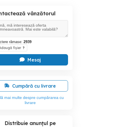
ntactează vânzătorul
ctere rămase:
2939
daugă fișier
?
Mesaj
Cumpără cu livrare
flă mai multe despre cumpărarea cu
livrare
Distribuie anunțul pe