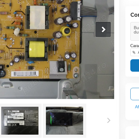
Co
Cara
A
A