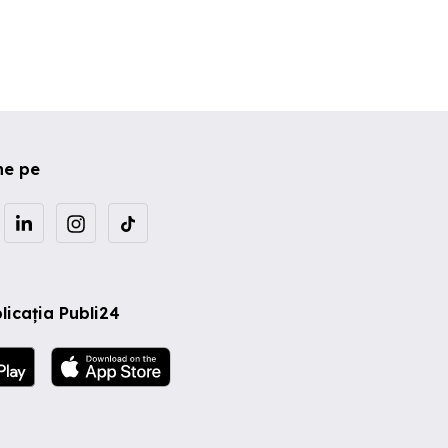
ne pe
licația Publi24