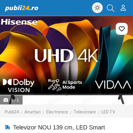
publi
24
.ro
1
/ 1
Publi24
Anunțuri
Electronice
Televizoare
LED TV
Televizor NOU 139 cm, LED Smart