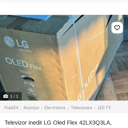
1
/ 1
Publi24
Anunțuri
Electronice
Televizoare
LED TV
Televizor inedit LG Oled Flex 42LX3Q3LA,