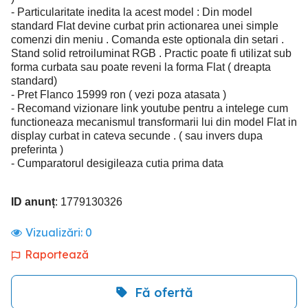
- Particularitate inedita la acest model : Din model
standard Flat devine curbat prin actionarea unei simple
comenzi din meniu . Comanda este optionala din setari .
Stand solid retroiluminat RGB . Practic poate fi utilizat sub
forma curbata sau poate reveni la forma Flat ( dreapta
standard)
- Pret Flanco 15999 ron ( vezi poza atasata )
- Recomand vizionare link youtube pentru a intelege cum
functioneaza mecanismul transformarii lui din model Flat in
display curbat in cateva secunde . ( sau invers dupa
preferinta )
- Cumparatorul desigileaza cutia prima data
ID anunț
: 1779130326
Vizualizări:
0
Raportează
Fă ofertă