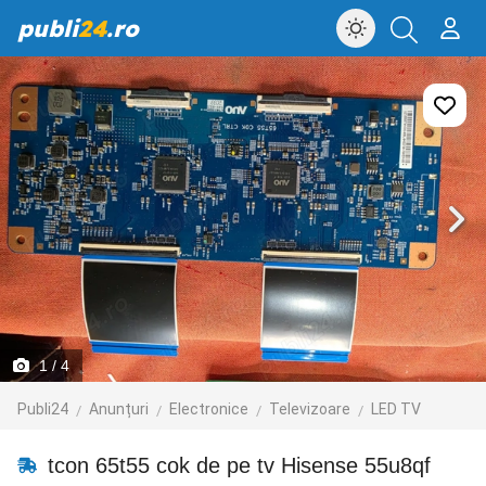
publi
24
.ro
1
/ 4
Publi24
Anunțuri
Electronice
Televizoare
LED TV
tcon 65t55 cok de pe tv Hisense 55u8qf