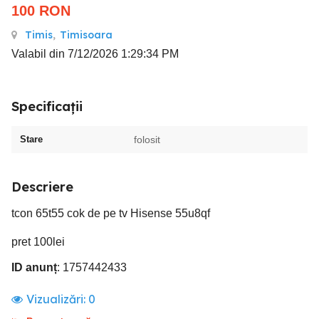
100
RON
Timis
,
Timisoara
Valabil din 7/12/2026 1:29:34 PM
Specificații
Stare
folosit
Descriere
tcon 65t55 cok de pe tv Hisense 55u8qf
pret 100lei
ID anunț
: 1757442433
Vizualizări:
0