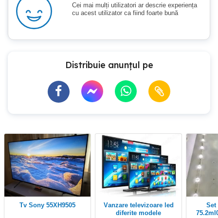
Cei mai mulți utilizatori ar descrie experiența
cu acest utilizator ca fiind foarte bună
Distribuie anunțul pe
Tv Sony 55XH9505
vanzare televizoare led
set 3 barete led
diferite modele
75.2ml