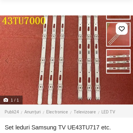
1
/ 1
Publi24
Anunțuri
Electronice
Televizoare
LED TV
Set leduri Samsung TV UE43TU717 etc.