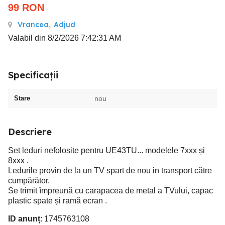
99
RON
Vrancea
,
Adjud
Valabil din 8/2/2026 7:42:31 AM
Specificații
Stare
nou
Descriere
Set leduri nefolosite pentru UE43TU... modelele 7xxx și
8xxx .
Ledurile provin de la un TV spart de nou in transport către
cumpărător.
Se trimit împreună cu carapacea de metal a TVului, capac
plastic spate și ramă ecran .
ID anunț
: 1745763108