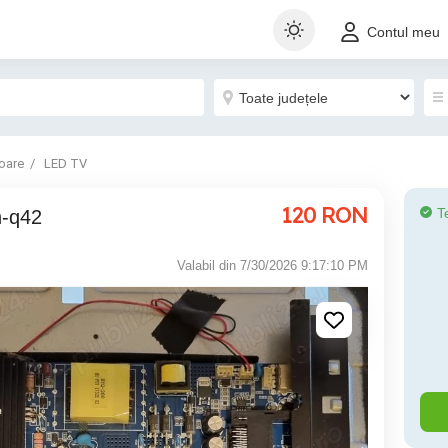
Contul meu
oare
LED TV
120
RON
T
h-q42
Valabil din 7/30/2026 9:17:10 PM