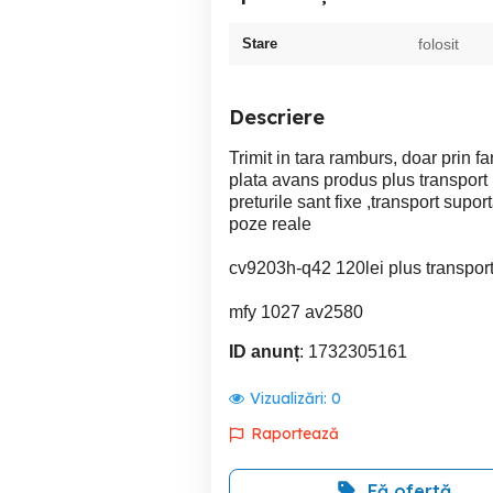
Stare
folosit
Descriere
Trimit in tara ramburs, doar prin fa
plata avans produs plus transpor
preturile sant fixe ,transport supo
poze reale
cv9203h-q42 120lei plus transpor
mfy 1027 av2580
ID anunț
: 1732305161
Vizualizări:
0
Raportează
Fă ofertă