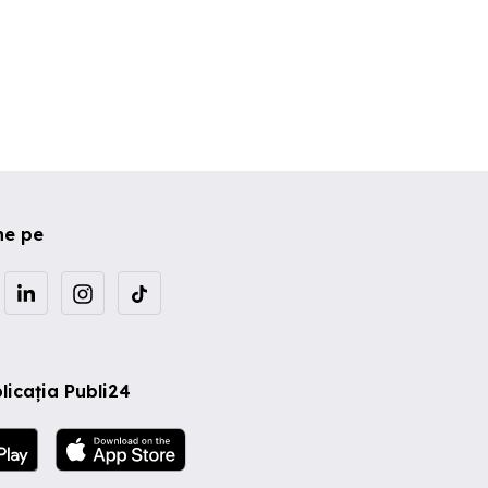
ne pe
licația Publi24