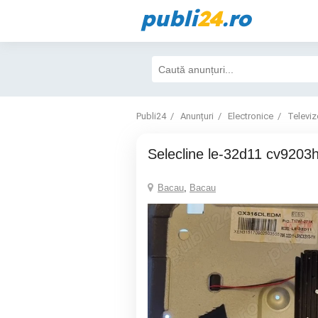
publi
24
.ro
Publi24
Anunțuri
Electronice
Televiz
selecline le-32d11 cv9203
Bacau
,
Bacau