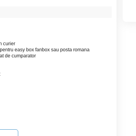
n curier
t pentru easy box fanbox sau posta romana
rtat de cumparator
t