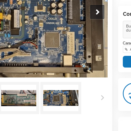
Co
Cara
A