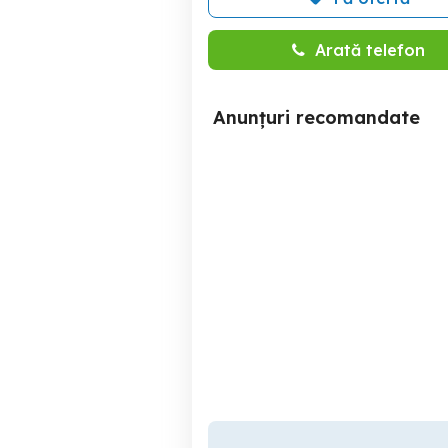
Arată telefon
Anunțuri recomandate
vand televizor Smart TV
Vand Smart TV Samsung
perfect funcțional
Timisoara
550 RON