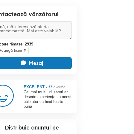
ntactează vânzătorul
ctere rămase:
2939
daugă fișier
?
Mesaj
EXCELENT
-
17
evaluări
Cei mai mulți utilizatori ar
descrie experiența cu acest
utilizator ca fiind foarte
bună
Distribuie anunțul pe