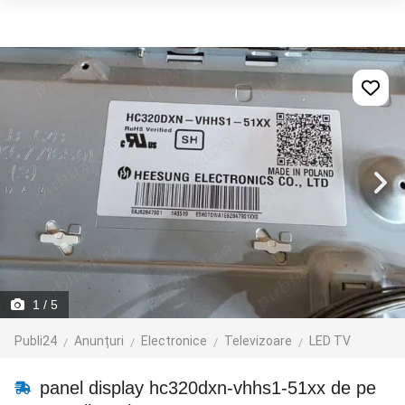
1
/ 5
Publi24
Anunțuri
Electronice
Televizoare
LED TV
panel display hc320dxn-vhhs1-51xx de pe