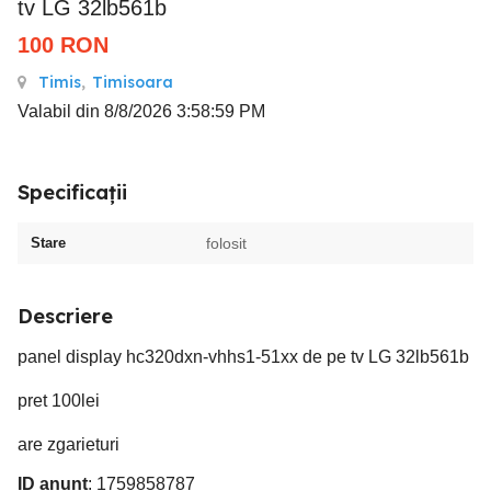
tv LG 32lb561b
100
RON
Timis
,
Timisoara
Valabil din 8/8/2026 3:58:59 PM
Specificații
Stare
folosit
Descriere
panel display hc320dxn-vhhs1-51xx de pe tv LG 32lb561b
pret 100lei
are zgarieturi
ID anunț
: 1759858787