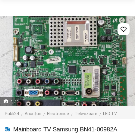
1
/ 1
Publi24
Anunțuri
Electronice
Televizoare
LED TV
Mainboard TV Samsung BN41-00982A