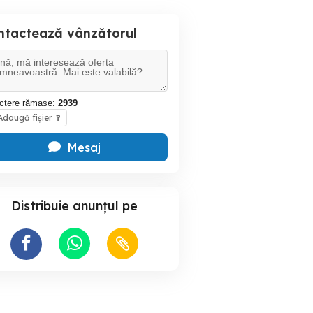
ntactează vânzătorul
ctere rămase:
2939
daugă fișier
?
Mesaj
Distribuie anunțul pe