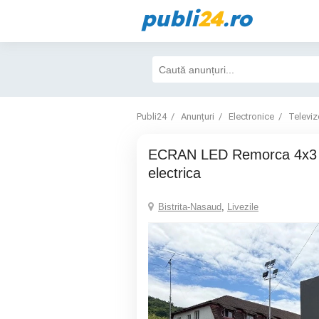
publi
24
.ro
Publi24
Anunțuri
Electronice
Televiz
ECRAN LED Remorca 4x3 m cu ridicare
electrica
Bistrita-Nasaud
,
Livezile