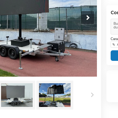
Co
Cara
A