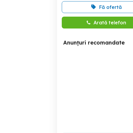
Fă ofertă
Arată telefon
Anunțuri recomandate
tv led smart vortex 60cm
Sursa rsag7.820.13873
Drobeta-Turnu Severin
230 RON