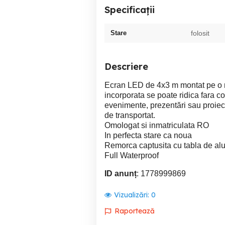
Specificații
Stare
folosit
Descriere
Ecran LED de 4x3 m montat pe o r
incorporata se poate ridica fara co
evenimente, prezentări sau proiecți
de transportat.
Omologat si inmatriculata RO
In perfecta stare ca noua
Remorca captusita cu tabla de al
Full Waterproof
ID anunț
: 1778999869
Vizualizări:
0
Raportează