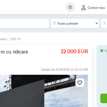
Contul meu
oare
LED TV
22 000
EUR
T
Valabil din 6/28/2026 11:43:12 AM