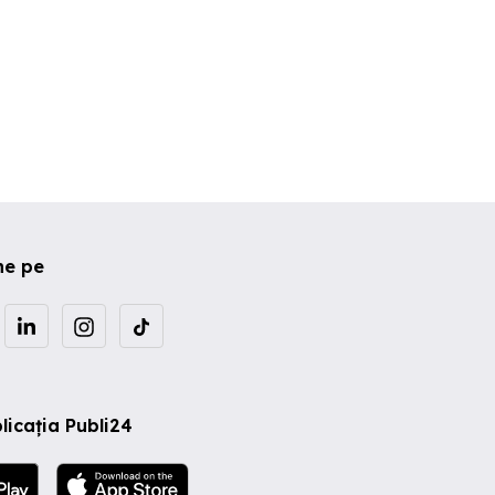
ne pe
licația Publi24