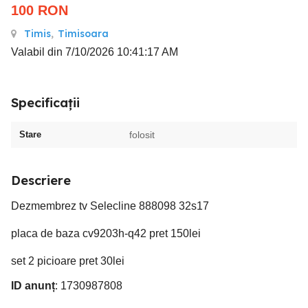
100
RON
Timis
,
Timisoara
Valabil din 7/10/2026 10:41:17 AM
Specificații
Stare
folosit
Descriere
Dezmembrez tv Selecline 888098 32s17
placa de baza cv9203h-q42 pret 150lei
set 2 picioare pret 30lei
ID anunț
: 1730987808