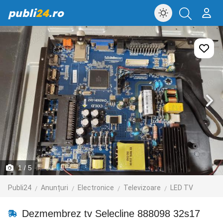
publi
24
.ro
1
/ 5
Publi24
Anunțuri
Electronice
Televizoare
LED TV
Dezmembrez tv Selecline 888098 32s17