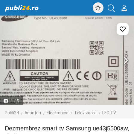
publi
24
.ro
1
/ 5
Publi24
Anunțuri
Electronice
Televizoare
LED TV
dezmembrez smart tv Samsung ue43j5500aw,