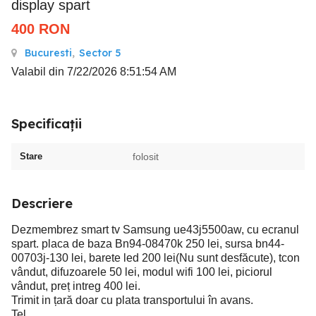
display spart
400
RON
Bucuresti
,
Sector 5
Valabil din 7/22/2026 8:51:54 AM
Specificații
Stare
folosit
Descriere
Dezmembrez smart tv Samsung ue43j5500aw, cu ecranul
spart. placa de baza Bn94-08470k 250 lei, sursa bn44-
00703j-130 lei, barete led 200 lei(Nu sunt desfăcute), tcon
vândut, difuzoarele 50 lei, modul wifi 100 lei, piciorul
vândut, preț intreg 400 lei.
Trimit in țară doar cu plata transportului în avans.
Tel .