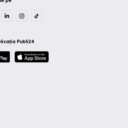
ne pe
licația Publi24