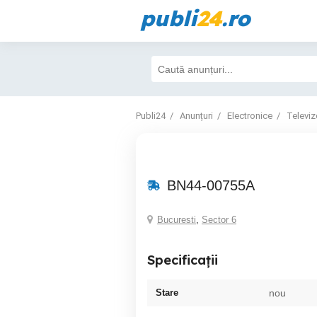
publi
24
.ro
Publi24
Anunțuri
Electronice
Televiz
BN44-00755A
Bucuresti
,
Sector 6
Specificații
Stare
nou