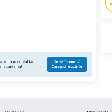
Televizor Samsung 125cm
smart TV JVC cu
functional
4k
diagona
Brasov
Craiova
Ta
200 RON
299 RON
50
r, intră în contul tău
Intră în cont /
Înregistrează-te
 un cont nou!