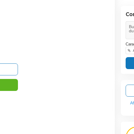
Co
Cara
A
A