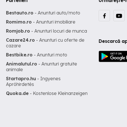
Parteneri
Urmărește-
Bestauto.ro
- Anunturi auto/moto
Romimo.ro
- Anunturi imobiliare
Romjob.ro
- Anunturi locuri de munca
Cazare24.ro
- Anunturi cu oferte de
Descarcă ap
cazare
Bestbike.ro
- Anunturi moto
Animalutul.ro
- Anunturi gratuite
animale
Startapro.hu
- Ingyenes
Apróhirdetés
Quoka.de
- Kostenlose Kleinanzeigen