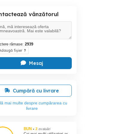
ntactează vânzătorul
ctere rămase:
2939
daugă fișier
?
Mesaj
Cumpără cu livrare
flă mai multe despre cumpărarea cu
livrare
BUN
-
3
evaluări
Cei mai multi utilizatori ar