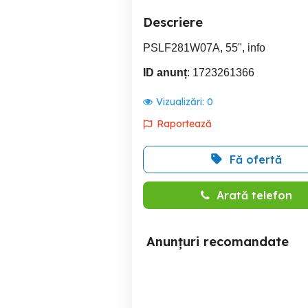
Descriere
PSLF281W07A, 55", info
ID anunț
: 1723261366
Vizualizări:
0
Raportează
Fă ofertă
Arată telefon
Anunțuri recomandate