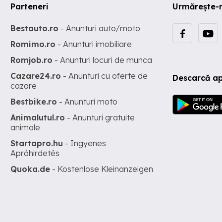
Parteneri
Urmărește-
Bestauto.ro
- Anunturi auto/moto
Romimo.ro
- Anunturi imobiliare
Romjob.ro
- Anunturi locuri de munca
Cazare24.ro
- Anunturi cu oferte de
Descarcă ap
cazare
Bestbike.ro
- Anunturi moto
Animalutul.ro
- Anunturi gratuite
animale
Startapro.hu
- Ingyenes
Apróhirdetés
Quoka.de
- Kostenlose Kleinanzeigen