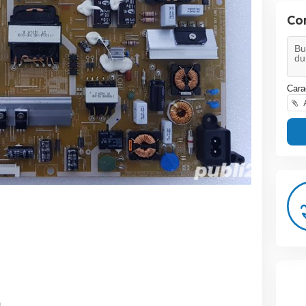
Co
Cara
A