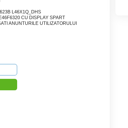
N
0623B L46X1Q_DHS
46F6320 CU DISPLAY SPART
ATI ANUNTURILE UTILIZATORULUI