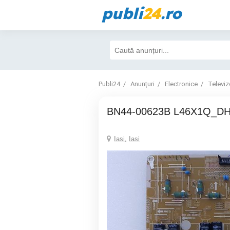
publi
24
.ro
Publi24
Anunțuri
Electronice
Televiz
BN44-00623B L46X1Q_D
Iasi
,
Iasi