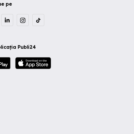
ne pe
licația Publi24