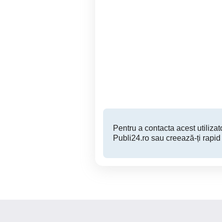
tv samsung qled 125cm
Piese LG 49UN711C0ZB
4k
Drobeta-Turnu Severin
600 RON
Pentru a contacta acest utilizato
Publi24.ro sau creează-ți rapid