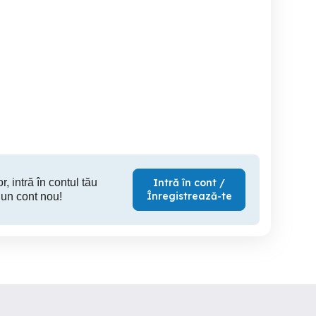
tv smart allview 81cm
smart TV JVC cu
Ultra HD (4K) TV
32ATS5000
diagona
Bacau
Sector 4
Ta
350 RON
375 RON
50
r, intră în contul tău
Intră în cont /
Înregistrează-te
 un cont nou!