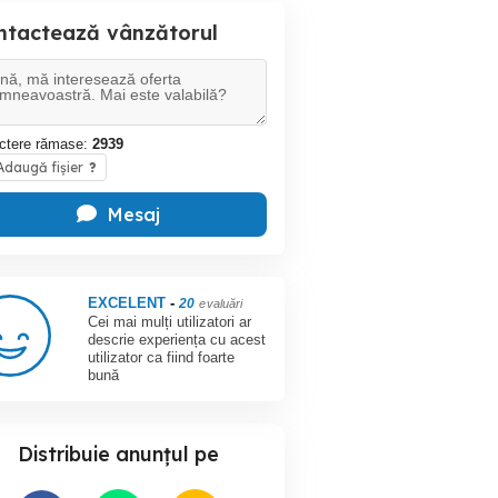
ntactează vânzătorul
ctere rămase:
2939
daugă fișier
?
Mesaj
EXCELENT
-
20
evaluări
Cei mai mulți utilizatori ar
descrie experiența cu acest
utilizator ca fiind foarte
bună
Distribuie anunțul pe