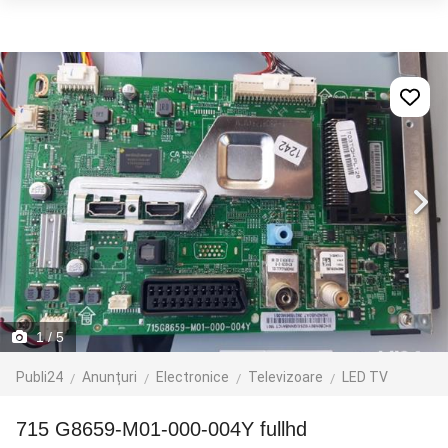
1
/ 5
Publi24
Anunțuri
Electronice
Televizoare
LED TV
715 G8659-M01-000-004Y fullhd