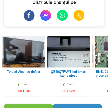
Distribuie anunțul pe
tv Led Akai -cu defect
QE49Q7FAMT led smart
BN41-01958B & BN44-00
sams piese
piese s
Pitesti
Pitesti
200 RON
80 RON