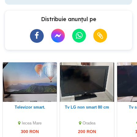
Distribuie anunțul pe
Televizor smart.
Tv LG non smart 80 cm
Tv 
Iecea Mare
Oradea
300 RON
200 RON