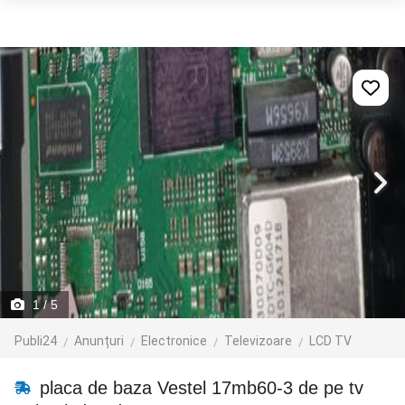
1
/ 5
Publi24
Anunțuri
Electronice
Televizoare
LCD TV
placa de baza Vestel 17mb60-3 de pe tv