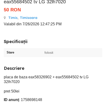
eax55684502 tv LG 32lh7020
50
RON
Timis
,
Timisoara
Valabil din 7/26/2026 12:47:25 PM
Specificații
Stare
folosit
Descriere
placa de baza eax58326902 + eax55684502 tv LG
32lh7020
pret 50lei
ID anunț
: 1758698148