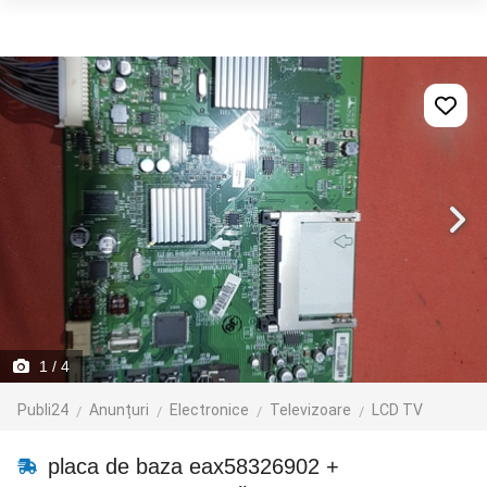
1
/ 4
Publi24
Anunțuri
Electronice
Televizoare
LCD TV
placa de baza eax58326902 +