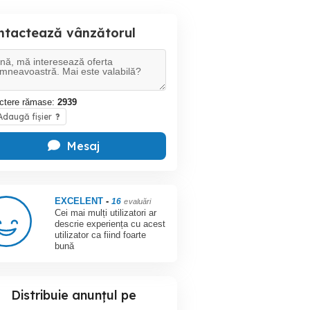
ntactează vânzătorul
ctere rămase:
2939
daugă fișier
?
Mesaj
EXCELENT
-
16
evaluări
Cei mai mulți utilizatori ar
descrie experiența cu acest
utilizator ca fiind foarte
bună
Distribuie anunțul pe