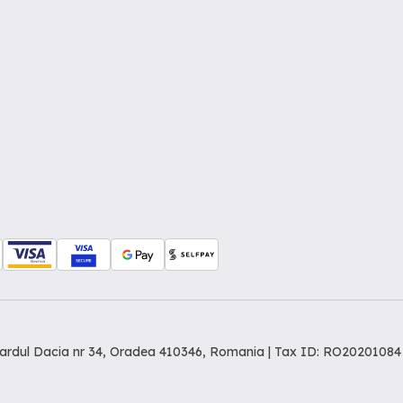
levardul Dacia nr 34, Oradea 410346, Romania | Tax ID: RO20201084