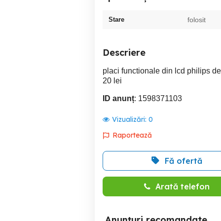
Stare
folosit
Descriere
placi functionale din lcd philips d
20 lei
ID anunț
: 1598371103
Vizualizări:
0
Raportează
Fă ofertă
Arată telefon
Anunțuri recomandate