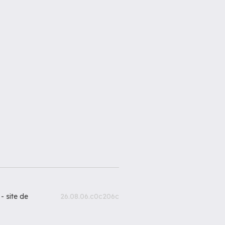
 -
site de
26.08.06.c0c206c