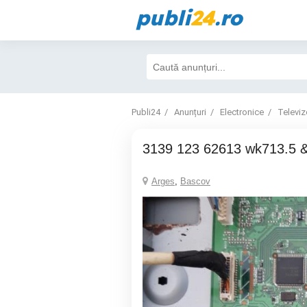
publi
24
.ro
Publi24
Anunțuri
Electronice
Televiz
3139 123 62613 wk713.5 
Arges
,
Bascov