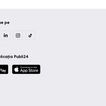
ne pe
licația Publi24