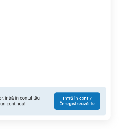
17 IPS 19-5
LG5000 3000
EAX
EAX56818401(0) led tv
Bascov
Bascov
100 RON
70 RON
8
r, intră în contul tău
Intră în cont /
Înregistrează-te
 un cont nou!