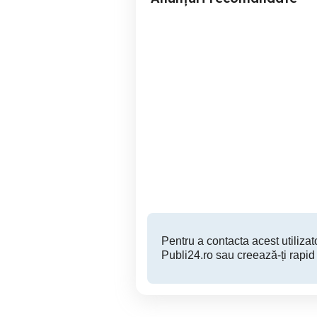
EAY62609701
Bascov
80 RON
Pentru a contacta acest utilizato
Publi24.ro sau creează-ți rapid