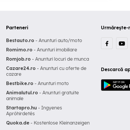
Parteneri
Urmărește-
Bestauto.ro
- Anunturi auto/moto
Romimo.ro
- Anunturi imobiliare
Romjob.ro
- Anunturi locuri de munca
Cazare24.ro
- Anunturi cu oferte de
Descarcă ap
cazare
Bestbike.ro
- Anunturi moto
Animalutul.ro
- Anunturi gratuite
animale
Startapro.hu
- Ingyenes
Apróhirdetés
Quoka.de
- Kostenlose Kleinanzeigen