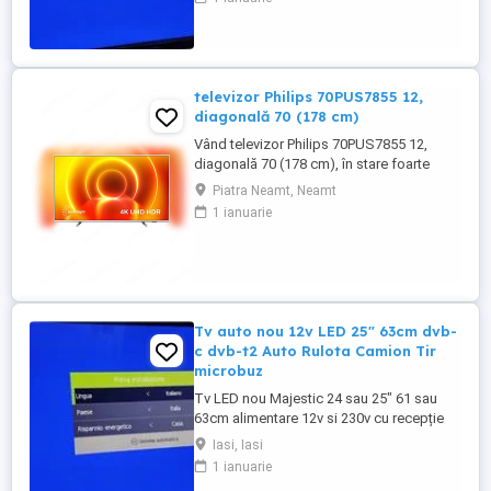
hdmi,euroscart,av,vga. Functioneaza si pe
cablu digital. Player usb .Codec h265. Se
poate cupla cu receptor satelit sau direct
la antena satelit ...
televizor Philips 70PUS7855 12,
diagonală 70 (178 cm)
Vând televizor Philips 70PUS7855 12,
diagonală 70 (178 cm), în stare foarte
bună de funcționare. Oferă imagine 4K
Piatra Neamt, Neamt
Ultra HD, tehnologie Ambilight pe 3 laturi
1 ianuarie
și suport pentru Dolby Vision și Dolby
Atmos, fiind ideal pentru filme, sport și
gaming. Specificații: * Diagonală: 70 (178
cm) * Rezoluție: ...
Tv auto nou 12v LED 25" 63cm dvb-
c dvb-t2 Auto Rulota Camion Tir
microbuz
Tv LED nou Majestic 24 sau 25" 61 sau
63cm alimentare 12v si 230v cu recepție
dvb-c, dvb-t2(multiplex Tvr), analog și sau
Iasi, Iasi
satelit.Ecran Full sau hd. Intrări
1 ianuarie
hdmi,euroscart,av,vga. Functioneaza si pe