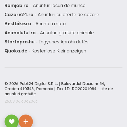
Romjob.ro
- Anunturi locuri de munca
Cazare24.ro
- Anunturi cu oferte de cazare
Bestbike.ro
- Anunturi moto
Animalutul.ro
- Anunturi gratuite animale
Startapro.hu
- Ingyenes Apróhirdetés
Quoka.de
- Kostenlose Kleinanzeigen
© 2026 Publi24 Digital S.R.L. | Bulevardul Dacia nr 34,
Oradea 410346, Romania | Tax ID: RO20201084 -
site de
anunturi gratuite
26.08.06.c0c206c