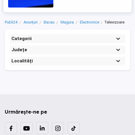
cablu digital. Player usb .Codec h265. Se
poate cupla cu receptor satelit sau direct
la antena satelit ...
Publi24
Anunțuri
Bacau
Magura
Electronice
Televizoare
Categorii
Județe
Localități
Urmărește-ne pe