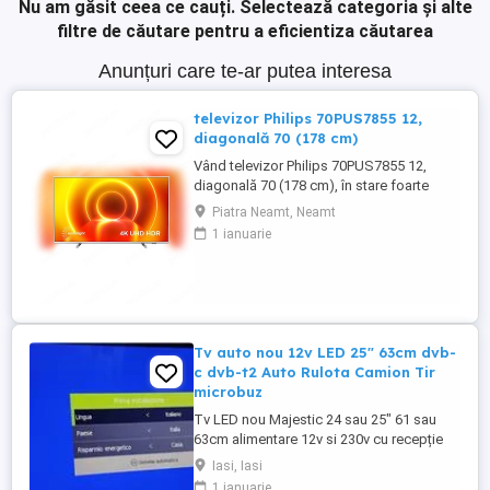
Nu am găsit ceea ce cauți.
Selectează categoria și alte
filtre de căutare pentru a eficientiza căutarea
Anunțuri care te-ar putea interesa
televizor Philips 70PUS7855 12,
diagonală 70 (178 cm)
Vând televizor Philips 70PUS7855 12,
diagonală 70 (178 cm), în stare foarte
bună de funcționare. Oferă imagine 4K
Piatra Neamt, Neamt
Ultra HD, tehnologie Ambilight pe 3 laturi
1 ianuarie
și suport pentru Dolby Vision și Dolby
Atmos, fiind ideal pentru filme, sport și
gaming. Specificații: * Diagonală: 70 (178
cm) * Rezoluție: ...
Tv auto nou 12v LED 25" 63cm dvb-
c dvb-t2 Auto Rulota Camion Tir
microbuz
Tv LED nou Majestic 24 sau 25" 61 sau
63cm alimentare 12v si 230v cu recepție
dvb-c, dvb-t2(multiplex Tvr), analog și sau
Iasi, Iasi
satelit.Ecran Full sau hd. Intrări
1 ianuarie