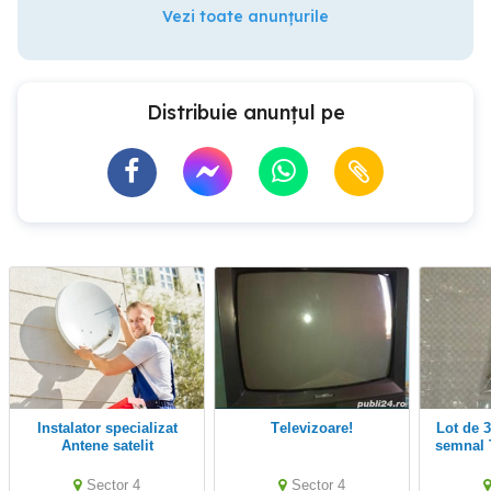
Vezi toate anunțurile
Distribuie anunțul pe
Instalator specializat
Televizoare!
Lot de 3 splittere pentru
Antene satelit
semnal 
Sector 4
Sector 4