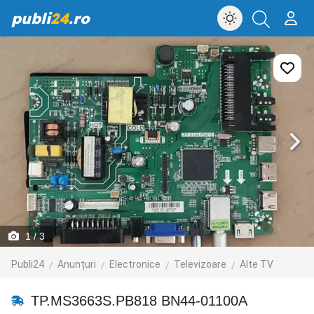
publi
24
.ro
1
/ 3
Publi24
Anunțuri
Electronice
Televizoare
Alte TV
TP.MS3663S.PB818 BN44-01100A