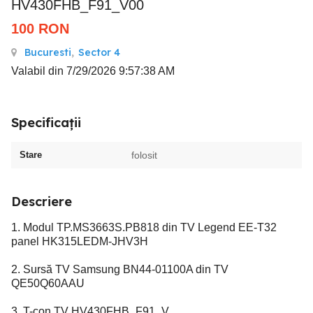
HV430FHB_F91_V00
100
RON
Bucuresti
,
Sector 4
Valabil din 7/29/2026 9:57:38 AM
Specificații
Stare
folosit
Descriere
1. Modul TP.MS3663S.PB818 din TV Legend EE-T32
panel HK315LEDM-JHV3H
2. Sursă TV Samsung BN44-01100A din TV
QE50Q60AAU
3. T-con TV HV430FHB_F91_V