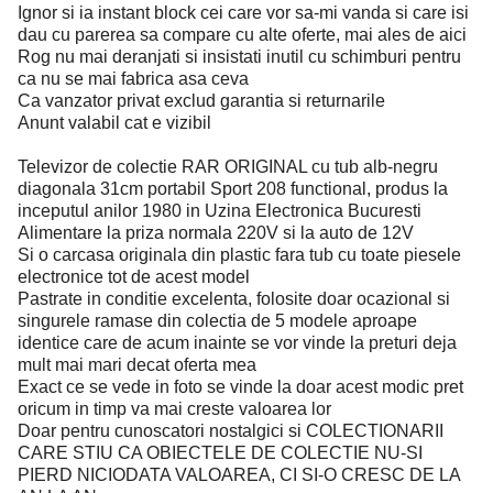
Ignor si ia instant block cei care vor sa-mi vanda si care isi
dau cu parerea sa compare cu alte oferte, mai ales de aici
Rog nu mai deranjati si insistati inutil cu schimburi pentru
ca nu se mai fabrica asa ceva
Ca vanzator privat exclud garantia si returnarile
Anunt valabil cat e vizibil
Televizor de colectie RAR ORIGINAL cu tub alb-negru
diagonala 31cm portabil Sport 208 functional, produs la
inceputul anilor 1980 in Uzina Electronica Bucuresti
Alimentare la priza normala 220V si la auto de 12V
Si o carcasa originala din plastic fara tub cu toate piesele
electronice tot de acest model
Pastrate in conditie excelenta, folosite doar ocazional si
singurele ramase din colectia de 5 modele aproape
identice care de acum inainte se vor vinde la preturi deja
mult mai mari decat oferta mea
Exact ce se vede in foto se vinde la doar acest modic pret
oricum in timp va mai creste valoarea lor
Doar pentru cunoscatori nostalgici si COLECTIONARII
CARE STIU CA OBIECTELE DE COLECTIE NU-SI
PIERD NICIODATA VALOAREA, CI SI-O CRESC DE LA