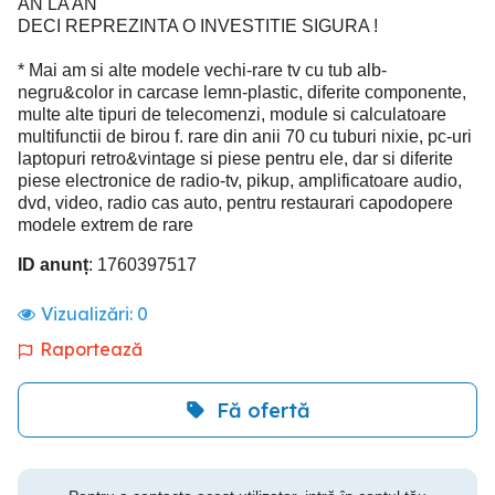
AN LA AN
DECI REPREZINTA O INVESTITIE SIGURA !
* Mai am si alte modele vechi-rare tv cu tub alb-
negru&color in carcase lemn-plastic, diferite componente,
multe alte tipuri de telecomenzi, module si calculatoare
multifunctii de birou f. rare din anii 70 cu tuburi nixie, pc-uri
laptopuri retro&vintage si piese pentru ele, dar si diferite
piese electronice de radio-tv, pikup, amplificatoare audio,
dvd, video, radio cas auto, pentru restaurari capodopere
modele extrem de rare
ID anunț
: 1760397517
Vizualizări:
0
Raportează
Fă ofertă