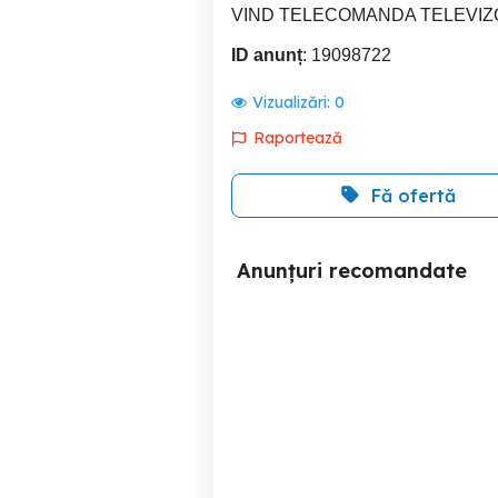
VIND TELECOMANDA TELEVIZ
ID anunț
: 19098722
Vizualizări:
0
Raportează
Fă ofertă
Anunțuri recomandate
Canale iptv Europa + Adult