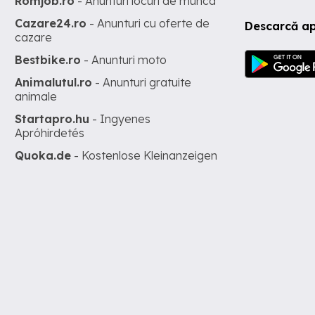
Romjob.ro
- Anunturi locuri de munca
Cazare24.ro
- Anunturi cu oferte de
Descarcă ap
cazare
Bestbike.ro
- Anunturi moto
Animalutul.ro
- Anunturi gratuite
animale
Startapro.hu
- Ingyenes
Apróhirdetés
Quoka.de
- Kostenlose Kleinanzeigen