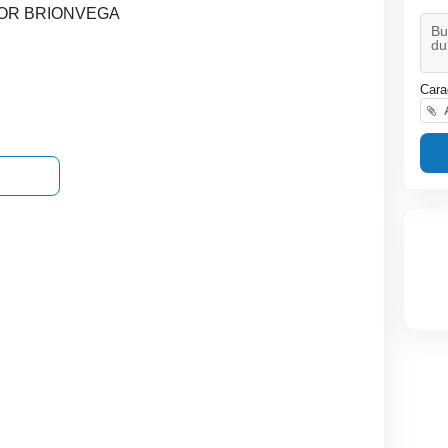
OR BRIONVEGA
Cara
A
Canale Iptv World
Canale Iptv Europa si USA
Canale Live iptv Romania
+ 