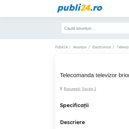
publi
24
.ro
Publi24
Anunțuri
Electronice
Televiz
Telecomanda televizor bri
Bucuresti
,
Sector 1
Specificații
Descriere