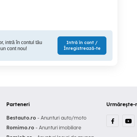
Sector 1
Sector 1
S
3 EUR
4 EUR
1
r, intră în contul tău
Intră în cont /
Înregistrează-te
 un cont nou!
Parteneri
Urmărește-
Bestauto.ro
- Anunturi auto/moto
Romimo.ro
- Anunturi imobiliare