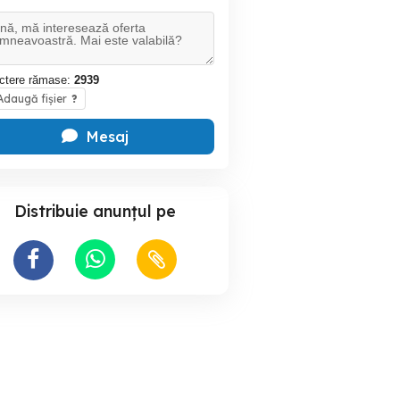
ctere rămase:
2939
daugă fișier
?
Mesaj
Distribuie anunțul pe
Telecomanda televizor
Vand Suport TV U
Europa
Daewoo, 49C10