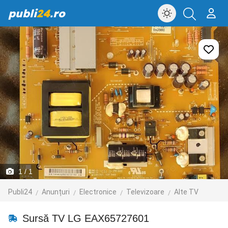
publi
24
.ro
1
/ 1
Publi24
Anunțuri
Electronice
Televizoare
Alte TV
Sursă TV LG EAX65727601