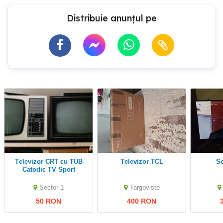
Distribuie anunțul pe
Televizor CRT cu TUB
Televizor TCL
Catodic TV Sport
Romanesc Achizitionez
Cumpar Televizoare
Sector 1
Targoviste
Sony LG Panasonic etc
50 RON
400 RON