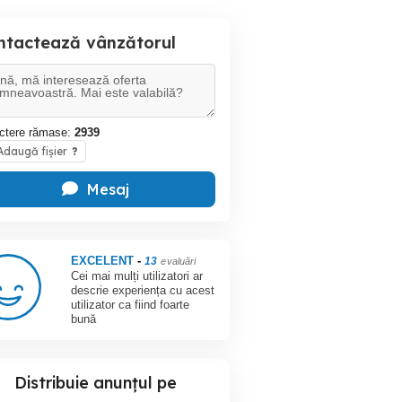
ntactează vânzătorul
ctere rămase:
2939
daugă fișier
?
Mesaj
EXCELENT
-
13
evaluări
Cei mai mulți utilizatori ar
descrie experiența cu acest
utilizator ca fiind foarte
bună
Distribuie anunțul pe