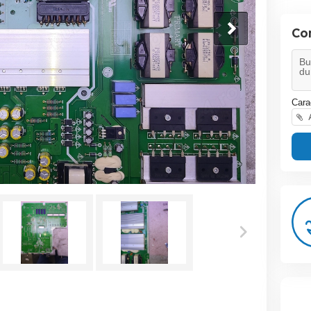
Co
Cara
A