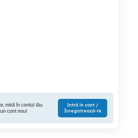
6870c-0578b 6871l-4203c
televizor legend
TNPA5766 TXN P1YDUE ;
funcționează perfect
bn44
Tp.s506.
00357a ; t
Iasi
Dinias
888-121
250 RON
120 RON
10
r, intră în contul tău
Intră în cont /
Înregistrează-te
 un cont nou!