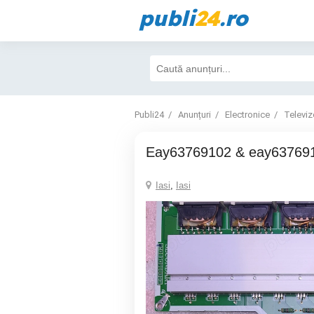
publi
24
.ro
Publi24
Anunțuri
Electronice
Televiz
Eay63769102 & eay63769
Iasi
,
Iasi