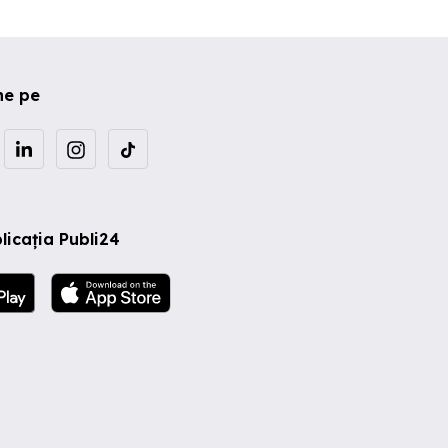
ne pe
licația Publi24