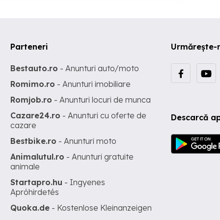
Parteneri
Urmărește-
Bestauto.ro
- Anunturi auto/moto
Romimo.ro
- Anunturi imobiliare
Romjob.ro
- Anunturi locuri de munca
Cazare24.ro
- Anunturi cu oferte de
Descarcă ap
cazare
Bestbike.ro
- Anunturi moto
Animalutul.ro
- Anunturi gratuite
animale
Startapro.hu
- Ingyenes
Apróhirdetés
Quoka.de
- Kostenlose Kleinanzeigen