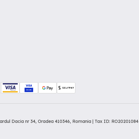
levardul Dacia nr 34, Oradea 410346, Romania | Tax ID: RO20201084