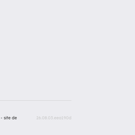
 -
site de
26.08.03.eea190d