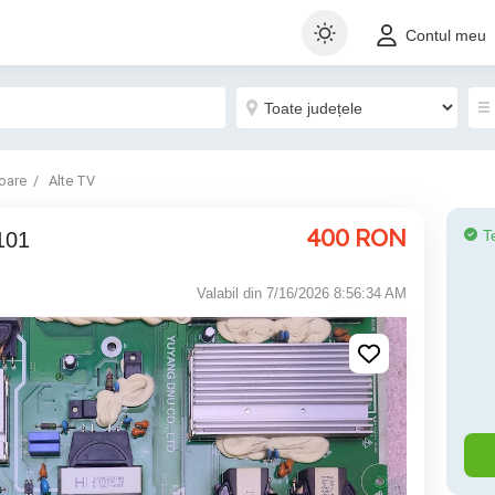
Contul meu
oare
Alte TV
400
RON
T
101
Valabil din 7/16/2026 8:56:34 AM