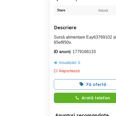
Stare
folosit
Descriere
Sursă alimentare Eay63769102 ș
65ef950v.
ID anunț
: 1779166133
Vizualizări:
0
Raportează
Fă ofertă
Arată telefon
Anunțuri recomandate