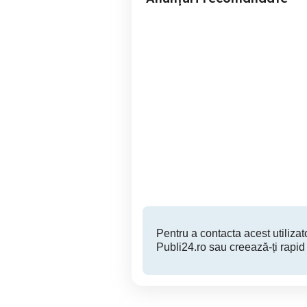
Eax67645501 Eay64808601
; 6870c-0852b
Iasi
130 RON
Pentru a contacta acest utilizato
Publi24.ro sau creează-ți rapid