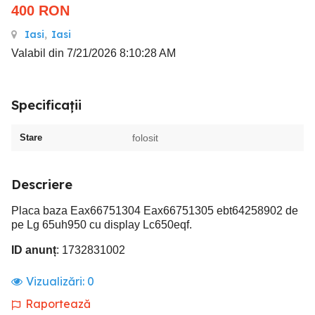
400
RON
Iasi
,
Iasi
Valabil din 7/21/2026 8:10:28 AM
Specificații
Stare
folosit
Descriere
Placa baza Eax66751304 Eax66751305 ebt64258902 de
pe Lg 65uh950 cu display Lc650eqf.
ID anunț
: 1732831002
Vizualizări:
0
Raportează