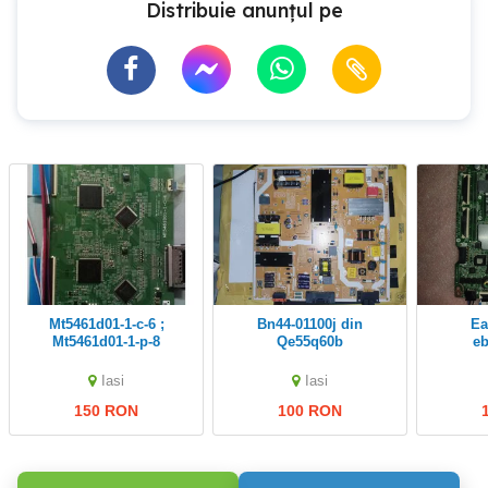
Distribuie anunțul pe
Mt5461d01-1-c-6 ;
Bn44-01100j din
Eax69083603
Mt5461d01-1-p-8
Qe55q60b
e
(Thomson 55UW9786) ;
EAX66232506
Iasi
Iasi
EAY63630707
150 RON
100 RON