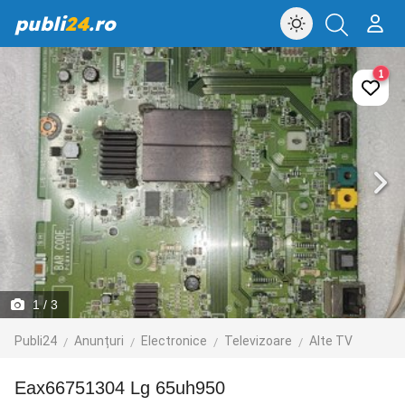
publi
24
.ro
1
1
/ 3
Publi24
Anunțuri
Electronice
Televizoare
Alte TV
Eax66751304 Lg 65uh950