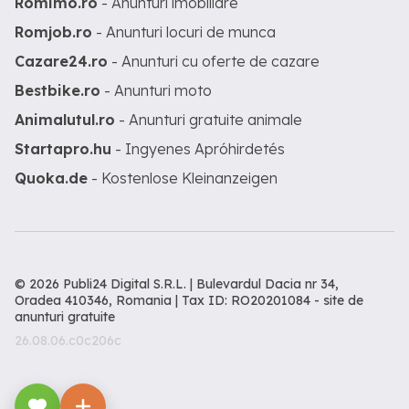
Romimo.ro
- Anunturi imobiliare
Romjob.ro
- Anunturi locuri de munca
Cazare24.ro
- Anunturi cu oferte de cazare
Bestbike.ro
- Anunturi moto
Animalutul.ro
- Anunturi gratuite animale
Startapro.hu
- Ingyenes Apróhirdetés
Quoka.de
- Kostenlose Kleinanzeigen
© 2026 Publi24 Digital S.R.L. | Bulevardul Dacia nr 34,
Oradea 410346, Romania | Tax ID: RO20201084 -
site de
anunturi gratuite
26.08.06.c0c206c