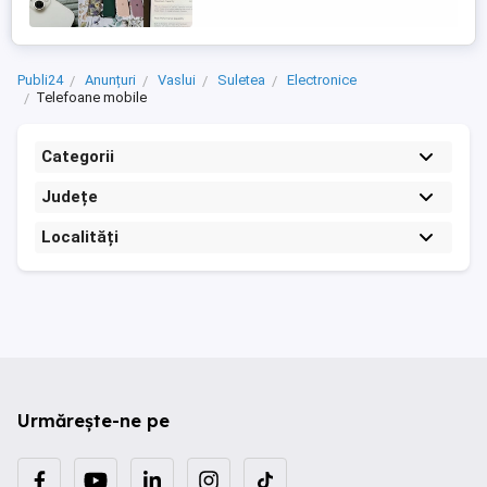
il dau mai ieftin pentru ca iau de la Flip
1400 pe el dar ...
Publi24
Anunțuri
Vaslui
Suletea
Electronice
Telefoane mobile
Categorii
Județe
Localități
Urmărește-ne pe