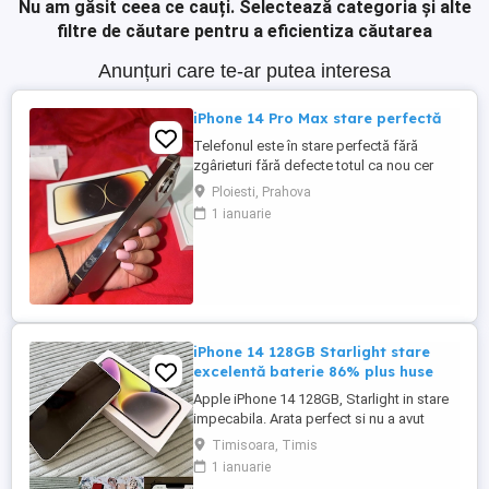
Nu am găsit ceea ce cauți.
Selectează categoria și alte
filtre de căutare pentru a eficientiza căutarea
Anunțuri care te-ar putea interesa
iPhone 14 Pro Max stare perfectă
Telefonul este în stare perfectă fără
zgârieturi fără defecte totul ca nou cer
2000 de lei pe el l-am folosit doar eu este
Ploiesti, Prahova
un telefon foarte bun al ofer pentru ca l-
1 ianuarie
am înlocuit dar este în stare perfectă
iPhone 14 128GB Starlight stare
excelentă baterie 86% plus huse
Apple iPhone 14 128GB, Starlight in stare
impecabila. Arata perfect si nu a avut
niciodată probleme. Vine cu cutie si cablu
Timisoara, Timis
de încărcare precum si 6 huse de
1 ianuarie
protecție, doua din ele Styleash Munich cu