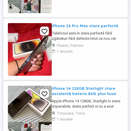
șnur. 1400 fără huse 1500 cu huse. Nu ma
il dau mai ieftin pentru ca iau de la Flip
1400 pe el dar ...
iPhone 14 Pro Max stare perfectă
Telefonul este în stare perfectă fără
zgârieturi fără defecte totul ca nou cer
2000 de lei pe el l-am folosit doar eu este
Ploiesti, Prahova
un telefon foarte bun al ofer pentru ca l-
1 ianuarie
am înlocuit dar este în stare perfectă
iPhone 14 128GB Starlight stare
excelentă baterie 86% plus huse
Apple iPhone 14 128GB, Starlight in stare
impecabila. Arata perfect si nu a avut
niciodată probleme. Vine cu cutie si cablu
Timisoara, Timis
de încărcare precum si 6 huse de
1 ianuarie
protecție, doua din ele Styleash Munich cu
șnur. 1400 fără huse 1500 cu huse. Nu ma