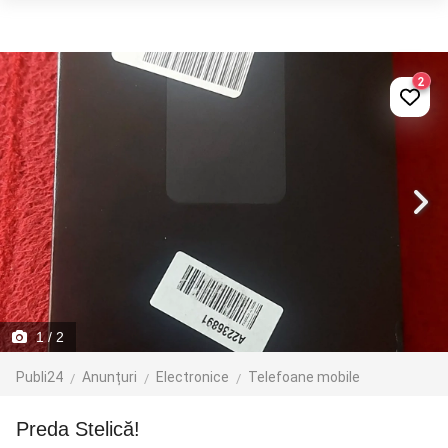
2
1
/ 2
Publi24
Anunțuri
Electronice
Telefoane mobile
Preda Stelică!