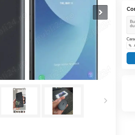
Co
Cara
A