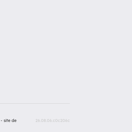
 -
site de
26.08.06.c0c206c