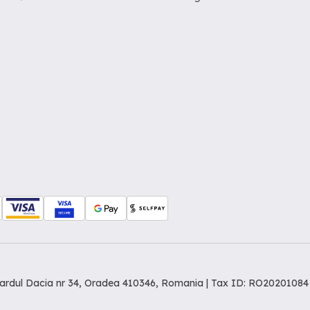
levardul Dacia nr 34, Oradea 410346, Romania | Tax ID: RO20201084