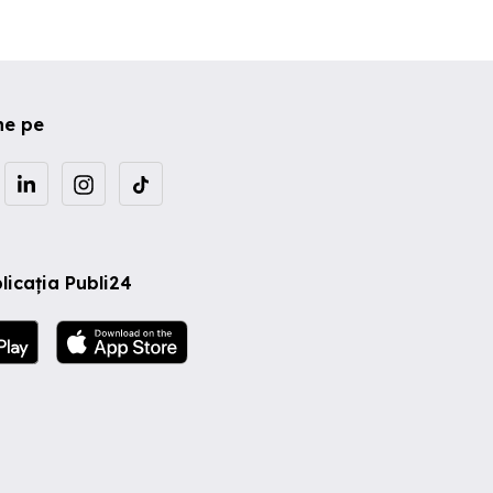
ne pe
licația Publi24