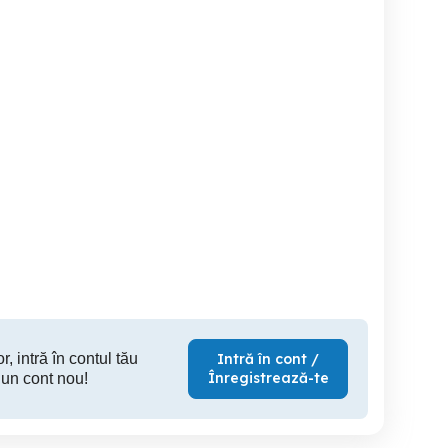
Samsung S21 ultra 5G
Telefon Vodafone Smart
iPhone SE 2nd generation
N8 ca NOU
Sector 6
Filipestii de Padure
500 RON
180 RON
39
r, intră în contul tău
Intră în cont /
Înregistrează-te
 un cont nou!