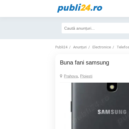
publi
24
.ro
Publi24
Anunțuri
Electronice
Telefo
buna fani samsung
Prahova
,
Ploiesti