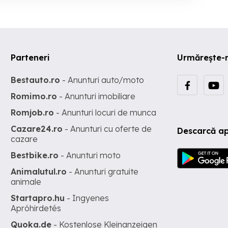
Parteneri
Urmărește-
Bestauto.ro
- Anunturi auto/moto
Romimo.ro
- Anunturi imobiliare
Romjob.ro
- Anunturi locuri de munca
Cazare24.ro
- Anunturi cu oferte de
Descarcă ap
cazare
Bestbike.ro
- Anunturi moto
Animalutul.ro
- Anunturi gratuite
animale
Startapro.hu
- Ingyenes
Apróhirdetés
Quoka.de
- Kostenlose Kleinanzeigen