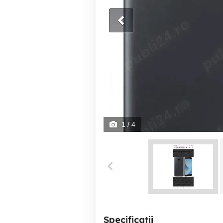
1
/ 4
Specificații