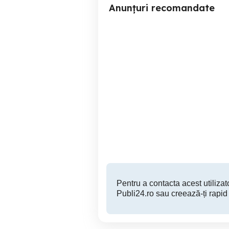
Anunțuri recomandate
Telefon mobil Samsung
Galaxy S6 Sony Xperia
Buzau
250 RON
Pentru a contacta acest utilizato
Publi24.ro sau creează-ți rapid