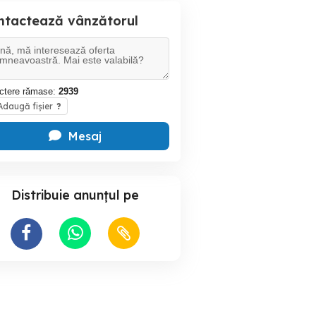
ntactează vânzătorul
ctere rămase:
2939
daugă fișier
?
Mesaj
Distribuie anunțul pe