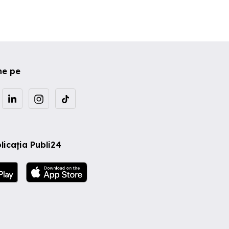
ne pe
licația Publi24