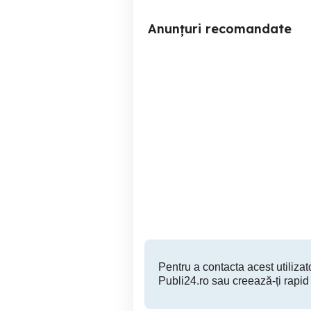
Anunțuri recomandate
Samsung Galaxy S7 Edge
Suport superior Apple
iP
Braila
150 RON
Pentru a contacta acest utilizato
Publi24.ro sau creează-ți rapid