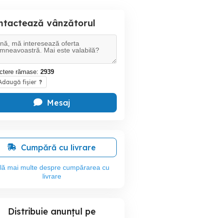
ntactează vânzătorul
ctere rămase:
2939
daugă fișier
?
Mesaj
Cumpără cu livrare
flă mai multe despre cumpărarea cu
livrare
Distribuie anunțul pe