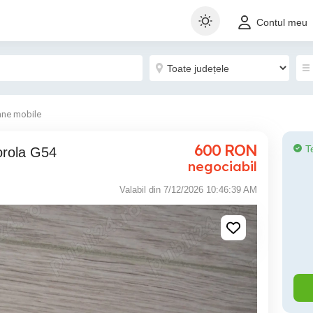
Contul meu
ane mobile
600
RON
T
orola G54
negociabil
Valabil din 7/12/2026 10:46:39 AM