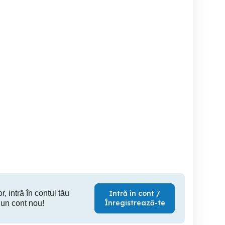
URGENT!!Apple Iphone 14
Vand tel huawei dual sim
hone 17 Pro Max 2TB,
pro 256gb -Garantie
cu folia de
portocaliu cosmic
OCAZIE!!
se
Sector 1
Sector 4
Cl
3,600 RON
1,000 RON
25
r, intră în contul tău
Intră în cont /
Înregistrează-te
 un cont nou!