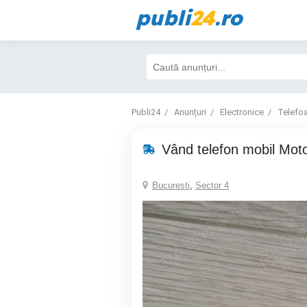
publi
24
.ro
Publi24
Anunțuri
Electronice
Telefo
Vând telefon mobil Mot
Bucuresti
,
Sector 4