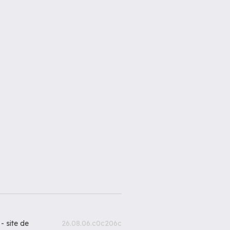
 -
site de
26.08.06.c0c206c