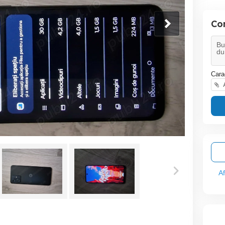
Co
Cara
A
A