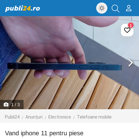
publi
24
.ro
1
1
/ 3
Publi24
Anunțuri
Electronice
Telefoane mobile
Vand iphone 11 pentru piese