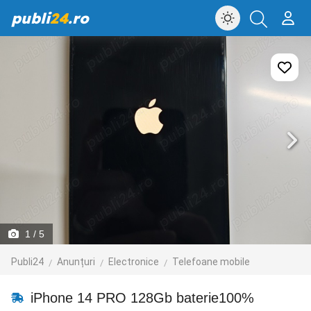
publi
24
.ro
1
/ 5
Publi24
Anunțuri
Electronice
Telefoane mobile
iPhone 14 PRO 128Gb baterie100%