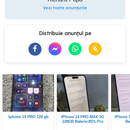
Vezi toate anunțurile
Distribuie anunțul pe
Iphone 14 PRO 128 gb
iPhone 14 PRO MAX 5G
iPhone 16 Pro 5G 128GB
128GB Baterie:85%.Pre
Ba
fix!